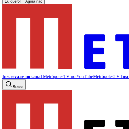
Eu quero!
Agora não
Inscreva-se no canal
MetrópolesTV no
YouTube
MetrópolesTV
Insc
Busca