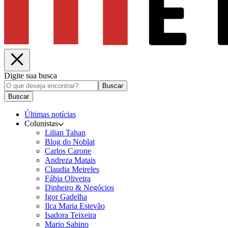
Digite sua busca
Buscar
Buscar
Últimas notícias
Colunistas
Lilian Tahan
Blog do Noblat
Carlos Carone
Andreza Matais
Claudia Meireles
Fábia Oliveira
Dinheiro & Negócios
Igor Gadelha
Ilca Maria Estevão
Isadora Teixeira
Mario Sabino