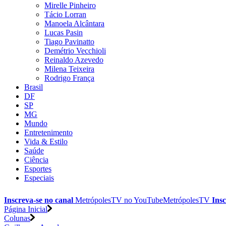
Mirelle Pinheiro
Tácio Lorran
Manoela Alcântara
Lucas Pasin
Tiago Pavinatto
Demétrio Vecchioli
Reinaldo Azevedo
Milena Teixeira
Rodrigo França
Brasil
DF
SP
MG
Mundo
Entretenimento
Vida & Estilo
Saúde
Ciência
Esportes
Especiais
Inscreva-se no canal
MetrópolesTV no
YouTube
MetrópolesTV
Insc
Página Inicial
Colunas