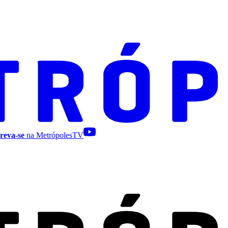
reva-se
na MetrópolesTV