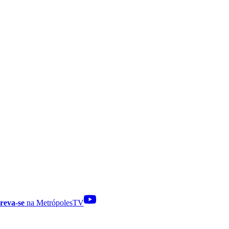
reva-se
na MetrópolesTV