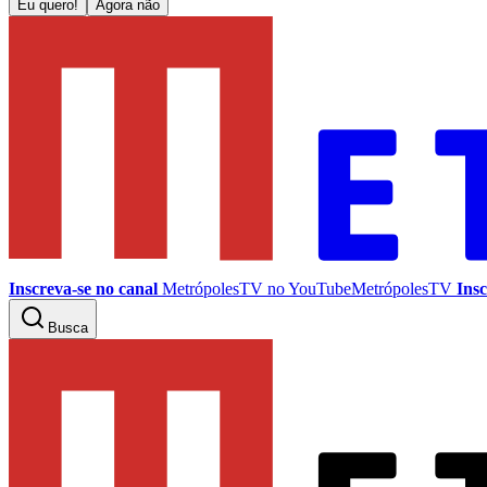
Eu quero!
Agora não
Inscreva-se no canal
MetrópolesTV no
YouTube
MetrópolesTV
Insc
Busca