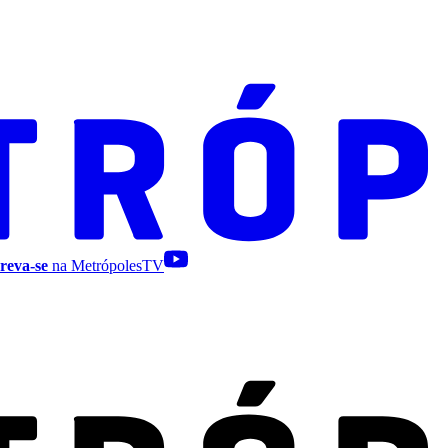
reva-se
na MetrópolesTV