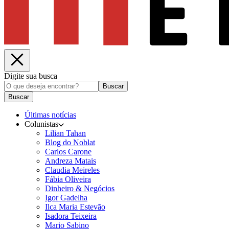
Digite sua busca
Buscar
Buscar
Últimas notícias
Colunistas
Lilian Tahan
Blog do Noblat
Carlos Carone
Andreza Matais
Claudia Meireles
Fábia Oliveira
Dinheiro & Negócios
Igor Gadelha
Ilca Maria Estevão
Isadora Teixeira
Mario Sabino