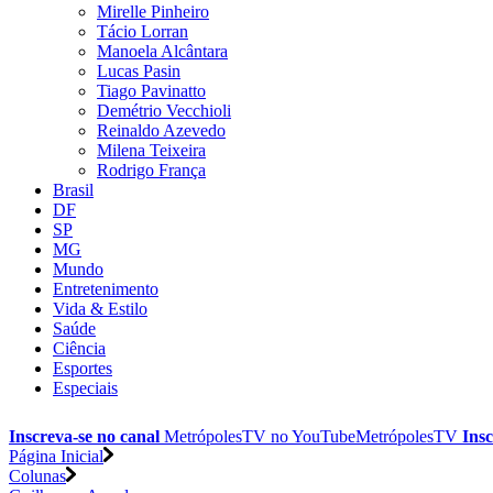
Mirelle Pinheiro
Tácio Lorran
Manoela Alcântara
Lucas Pasin
Tiago Pavinatto
Demétrio Vecchioli
Reinaldo Azevedo
Milena Teixeira
Rodrigo França
Brasil
DF
SP
MG
Mundo
Entretenimento
Vida & Estilo
Saúde
Ciência
Esportes
Especiais
Inscreva-se no canal
MetrópolesTV no
YouTube
MetrópolesTV
Insc
Página Inicial
Colunas