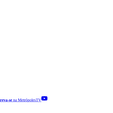
reva-se
na MetrópolesTV