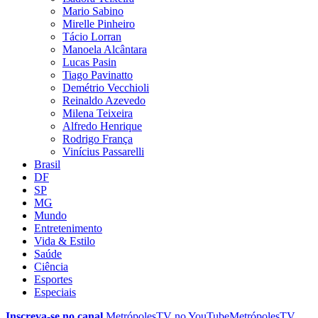
Mario Sabino
Mirelle Pinheiro
Tácio Lorran
Manoela Alcântara
Lucas Pasin
Tiago Pavinatto
Demétrio Vecchioli
Reinaldo Azevedo
Milena Teixeira
Alfredo Henrique
Rodrigo França
Vinícius Passarelli
Brasil
DF
SP
MG
Mundo
Entretenimento
Vida & Estilo
Saúde
Ciência
Esportes
Especiais
Inscreva-se no canal
MetrópolesTV no
YouTube
MetrópolesTV