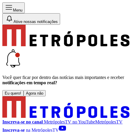
Menu
Ative nossas notificações
Você quer ficar por dentro das notícias mais importantes e receber
notificações em tempo real?
Eu quero!
Agora não
Inscreva-se no canal
MetrópolesTV no
YouTube
MetrópolesTV
Inscreva-se
na MetrópolesTV