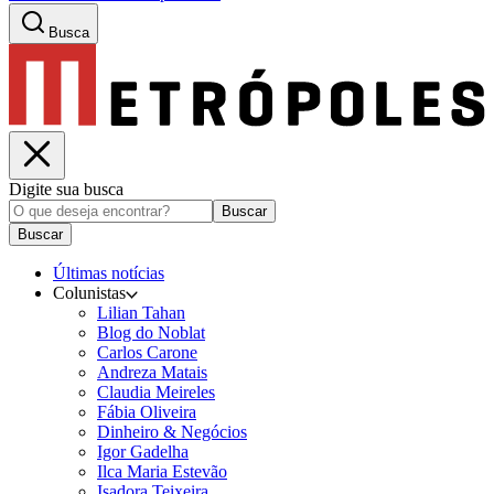
Busca
Digite sua busca
Buscar
Buscar
Últimas notícias
Colunistas
Lilian Tahan
Blog do Noblat
Carlos Carone
Andreza Matais
Claudia Meireles
Fábia Oliveira
Dinheiro & Negócios
Igor Gadelha
Ilca Maria Estevão
Isadora Teixeira