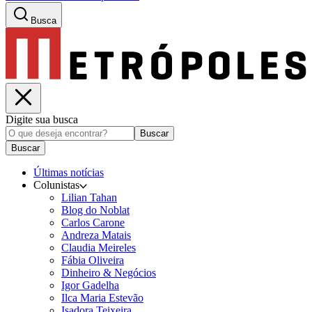
Busca
Digite sua busca
Buscar
Buscar
Últimas notícias
Colunistas
Lilian Tahan
Blog do Noblat
Carlos Carone
Andreza Matais
Claudia Meireles
Fábia Oliveira
Dinheiro & Negócios
Igor Gadelha
Ilca Maria Estevão
Isadora Teixeira