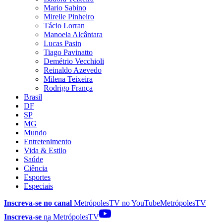
Mario Sabino
Mirelle Pinheiro
Tácio Lorran
Manoela Alcântara
Lucas Pasin
Tiago Pavinatto
Demétrio Vecchioli
Reinaldo Azevedo
Milena Teixeira
Rodrigo França
Brasil
DF
SP
MG
Mundo
Entretenimento
Vida & Estilo
Saúde
Ciência
Esportes
Especiais
Inscreva-se no canal
MetrópolesTV no
YouTube
MetrópolesTV
Inscreva-se
na MetrópolesTV