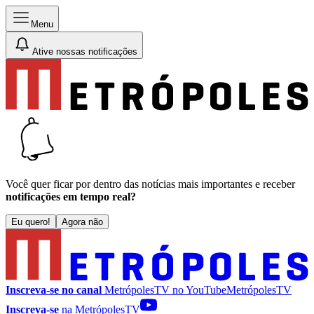
Menu
Ative nossas notificações
Você quer ficar por dentro das notícias mais importantes e receber
notificações em tempo real?
Eu quero!
Agora não
Inscreva-se no canal
MetrópolesTV no
YouTube
MetrópolesTV
Inscreva-se
na MetrópolesTV