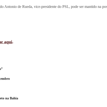
do Antonio de Rueda, vice-presidente do PSL, pode ser mantido na posi
ue aqui
.
s”
etembro
eto na Bahia