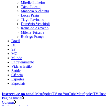
Mirelle Pinheiro
Tácio Lorran
Manoela Alcântara
Lucas Pasin
Tiago Pavinatto
Demétrio Vecchioli
Reinaldo Azevedo
Milena Teixeira
Rodrigo França
Brasil
DF
SP
MG
Mundo
Entretenimento
Vida & Estilo
Saúde
Ciência
Esportes
Especiais
Inscreva-se no canal
MetrópolesTV no
YouTube
MetrópolesTV
Insc
Página Inicial
Colunas