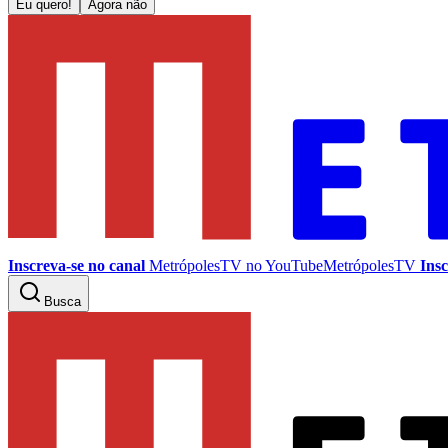
Eu quero!
Agora não
Inscreva-se no canal
MetrópolesTV no
YouTube
MetrópolesTV
Insc
Busca