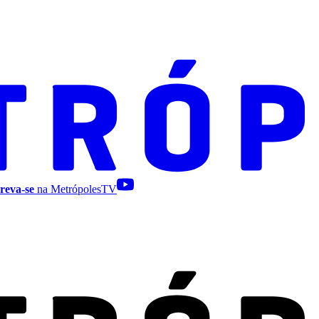
reva-se
na MetrópolesTV