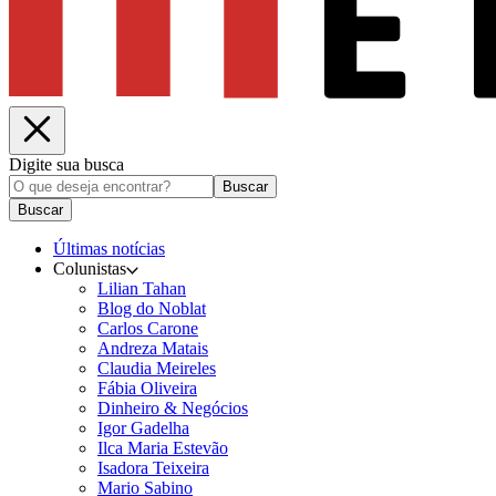
Digite sua busca
Buscar
Buscar
Últimas notícias
Colunistas
Lilian Tahan
Blog do Noblat
Carlos Carone
Andreza Matais
Claudia Meireles
Fábia Oliveira
Dinheiro & Negócios
Igor Gadelha
Ilca Maria Estevão
Isadora Teixeira
Mario Sabino