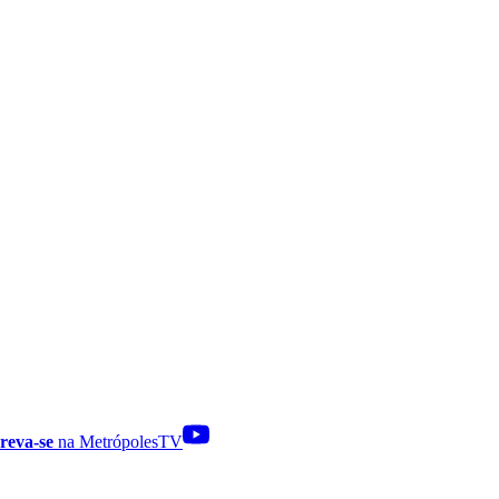
reva-se
na MetrópolesTV