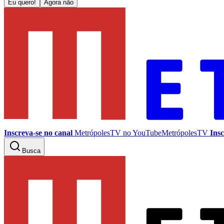
Eu quero!
Agora não
Inscreva-se no canal
MetrópolesTV no
YouTube
MetrópolesTV
Insc
Busca