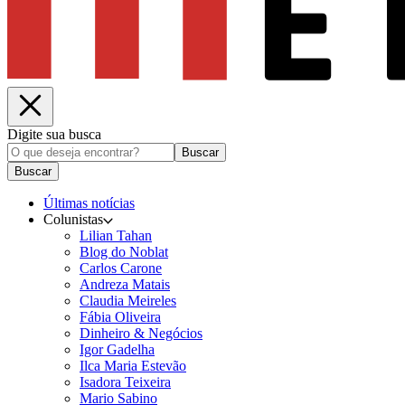
Digite sua busca
Buscar
Buscar
Últimas notícias
Colunistas
Lilian Tahan
Blog do Noblat
Carlos Carone
Andreza Matais
Claudia Meireles
Fábia Oliveira
Dinheiro & Negócios
Igor Gadelha
Ilca Maria Estevão
Isadora Teixeira
Mario Sabino