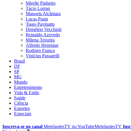
Mirelle Pinheiro
Tácio Lorran
Manoela Alcântara
Lucas Pasin
Tiago Pavinatto
Demétrio Vecchioli
Reinaldo Azevedo
Milena Teixeira
Alfredo Henrique
Rodrigo França
Vinícius Passarelli
Brasil
DF
SP
MG
Mundo
Entretenimento
Vida & Estilo
Saúde
Ciência
Esportes
Especiais
Inscreva-se no canal
MetrópolesTV no
YouTube
MetrópolesTV
Insc