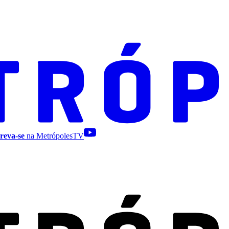
reva-se
na MetrópolesTV