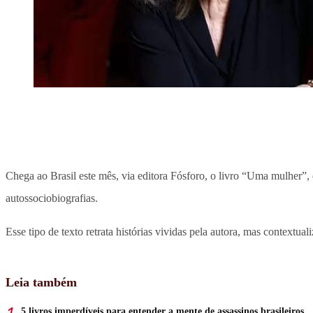
Chega ao Brasil este mês, via editora Fósforo, o livro “Uma mulher”,
autossociobiografias.
Esse tipo de texto retrata histórias vividas pela autora, mas contextua
Leia também
5 livros imperdíveis para entender a mente de assassinos brasileiros