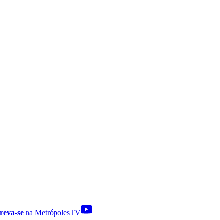
reva-se
na MetrópolesTV