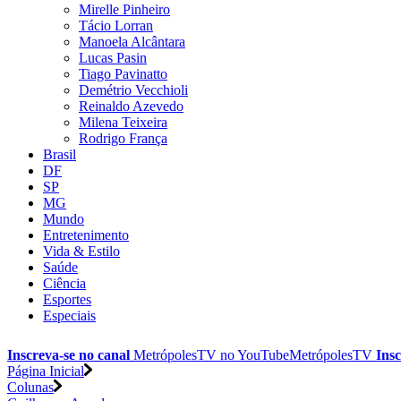
Mirelle Pinheiro
Tácio Lorran
Manoela Alcântara
Lucas Pasin
Tiago Pavinatto
Demétrio Vecchioli
Reinaldo Azevedo
Milena Teixeira
Rodrigo França
Brasil
DF
SP
MG
Mundo
Entretenimento
Vida & Estilo
Saúde
Ciência
Esportes
Especiais
Inscreva-se no canal
MetrópolesTV no
YouTube
MetrópolesTV
Insc
Página Inicial
Colunas