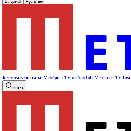
Eu quero!
Agora não
Inscreva-se no canal
MetrópolesTV no
YouTube
MetrópolesTV
Insc
Busca