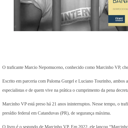
O traficante Marcio Nepomuceno, conhecido como Marcinho VP, chefe
Escrito em parceria com Paloma Gurgel e Luciano Tourinho, ambos adv
especialistas e de quem vive na prática o cumprimento da pena decreta
Marcinho VP está preso há 21 anos ininterruptos. Nesse tempo, o traf
presídio federal em Catanduvas (PR), de segurança máxima.
O livro é o segundo de Marcinho VP. Em 2022, ele lançou “Marcinho v