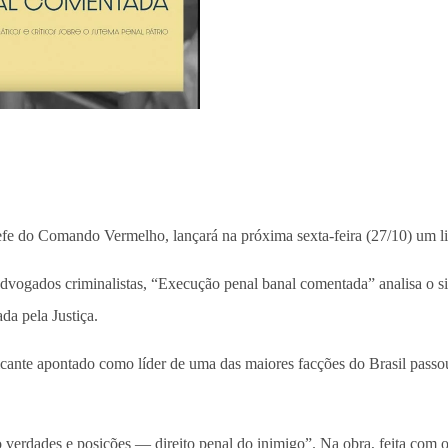
 do Comando Vermelho, lançará na próxima sexta-feira (27/10) um liv
ogados criminalistas, “Execução penal banal comentada” analisa o sist
da pela Justiça.
icante apontado como líder de uma das maiores facções do Brasil passo
erdades e posições — direito penal do inimigo”. Na obra, feita com o