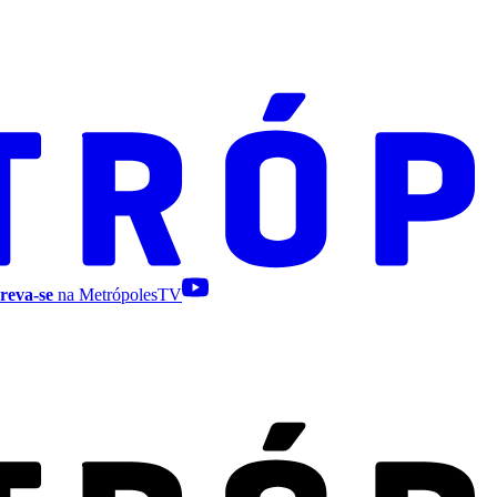
reva-se
na MetrópolesTV