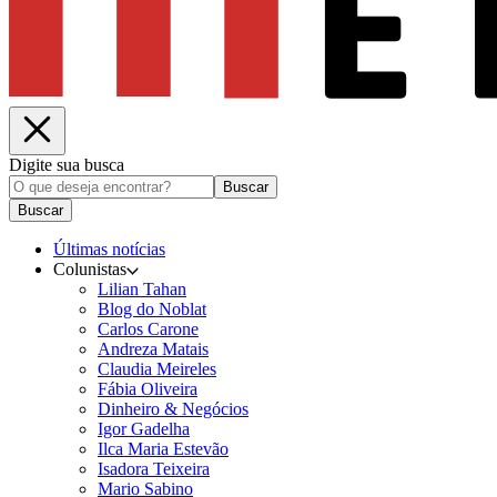
Digite sua busca
Buscar
Buscar
Últimas notícias
Colunistas
Lilian Tahan
Blog do Noblat
Carlos Carone
Andreza Matais
Claudia Meireles
Fábia Oliveira
Dinheiro & Negócios
Igor Gadelha
Ilca Maria Estevão
Isadora Teixeira
Mario Sabino