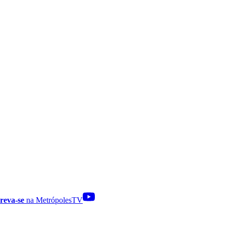
reva-se
na MetrópolesTV