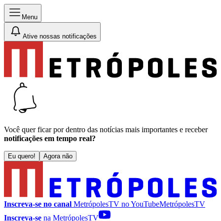
Menu
Ative nossas notificações
Você quer ficar por dentro das notícias mais importantes e receber
notificações em tempo real?
Eu quero!
Agora não
Inscreva-se no canal
MetrópolesTV no
YouTube
MetrópolesTV
Inscreva-se
na MetrópolesTV