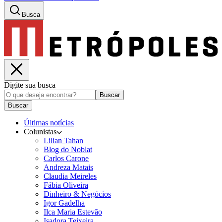
Busca
Digite sua busca
Buscar
Buscar
Últimas notícias
Colunistas
Lilian Tahan
Blog do Noblat
Carlos Carone
Andreza Matais
Claudia Meireles
Fábia Oliveira
Dinheiro & Negócios
Igor Gadelha
Ilca Maria Estevão
Isadora Teixeira