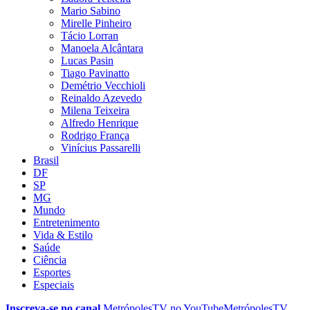
Mario Sabino
Mirelle Pinheiro
Tácio Lorran
Manoela Alcântara
Lucas Pasin
Tiago Pavinatto
Demétrio Vecchioli
Reinaldo Azevedo
Milena Teixeira
Alfredo Henrique
Rodrigo França
Vinícius Passarelli
Brasil
DF
SP
MG
Mundo
Entretenimento
Vida & Estilo
Saúde
Ciência
Esportes
Especiais
Inscreva-se no canal
MetrópolesTV no
YouTube
MetrópolesTV