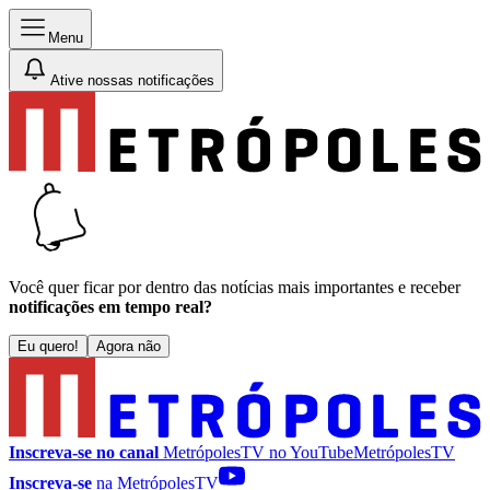
Menu
Ative nossas notificações
Você quer ficar por dentro das notícias mais importantes e receber
notificações em tempo real?
Eu quero!
Agora não
Inscreva-se no canal
MetrópolesTV no
YouTube
MetrópolesTV
Inscreva-se
na MetrópolesTV