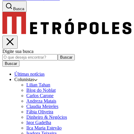
Busca
Digite sua busca
Buscar
Buscar
Últimas notícias
Colunistas
Lilian Tahan
Blog do Noblat
Carlos Carone
Andreza Matais
Claudia Meireles
Fábia Oliveira
Dinheiro & Negócios
Igor Gadelha
Ilca Maria Estevão
Isadora Teixeira