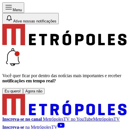
Menu
Ative nossas notificações
Você quer ficar por dentro das notícias mais importantes e receber
notificações em tempo real?
Eu quero!
Agora não
Inscreva-se no canal
MetrópolesTV no
YouTube
MetrópolesTV
Inscreva-se
na MetrópolesTV