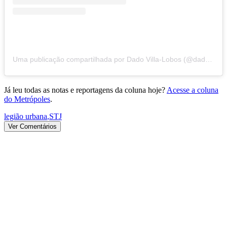
Uma publicação compartilhada por Dado Villa-Lobos (@dadovillalobos)
Já leu todas as notas e reportagens da coluna hoje?
Acesse a coluna
do Metrópoles
.
legião urbana
,
STJ
Ver Comentários