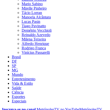
Mario Sabino
Mirelle Pinheiro
Tácio Lorran
Manoela Alcântara
Lucas Pasin
Tiago Pavinatto
Demétrio Vecchioli
Reinaldo Azevedo
Milena Teixeira
Alfredo Henrique
Rodrigo França
Vinícius Passarelli
Brasil
DF
SP
MG
Mundo
Entretenimento
Vida & Estilo
Saúde
Ciência
Esportes
Especiais
Inscreva-se no canal
MetrópolesTV no
YouTube
MetrópolesTV