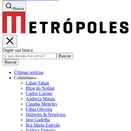
Busca
Digite sua busca
Buscar
Buscar
Últimas notícias
Colunistas
Lilian Tahan
Blog do Noblat
Carlos Carone
Andreza Matais
Claudia Meireles
Fábia Oliveira
Dinheiro & Negócios
Igor Gadelha
Ilca Maria Estevão
Isadora Teixeira