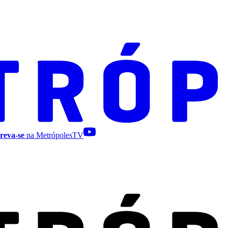
reva-se
na MetrópolesTV