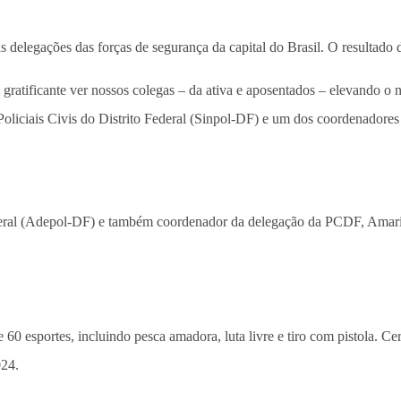
elegações das forças de segurança da capital do Brasil. O resultado d
 É gratificante ver nossos colegas – da ativa e aposentados – elevand
 Policiais Civis do Distrito Federal (Sinpol-DF) e um dos coordenador
ederal (Adepol-DF) e também coordenador da delegação da PCDF, Amaril
de 60 esportes, incluindo pesca amadora, luta livre e tiro com pistola.
024.