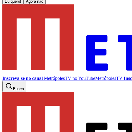
Eu quero!
Agora não
Inscreva-se no canal
MetrópolesTV no
YouTube
MetrópolesTV
Insc
Busca