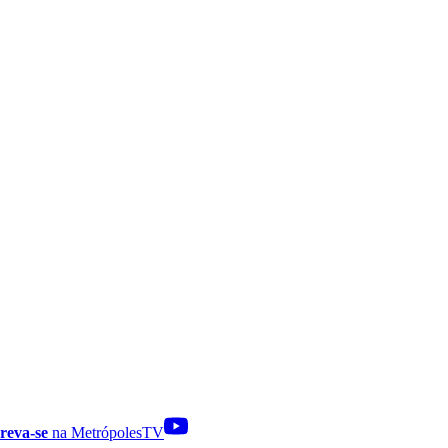
reva-se
na MetrópolesTV