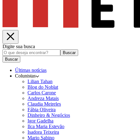
Digite sua busca
Buscar
Buscar
Últimas notícias
Colunistas
Lilian Tahan
Blog do Noblat
Carlos Carone
Andreza Matais
Claudia Meireles
Fábia Oliveira
Dinheiro & Negócios
Igor Gadelha
Ilca Maria Estevão
Isadora Teixeira
Mario Sabino