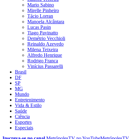
Mario Sabino
Mirelle Pinheiro
Tácio Lorran
Manoela Alcântara
Lucas Pasin
Tiago Pavinatto
Demétrio Vecchioli
Reinaldo Azevedo
Milena Teixeira
Alfredo Henrique
Rodrigo França
Vinícius Passarelli
Brasil
DF
SP
MG
Mundo
Entretenimento
Vida & Estilo
Saúde
Ciência
Esportes
Especiais
Inscreva-se no canal
MetrópolesTV no
YouTube
MetrópolesTV