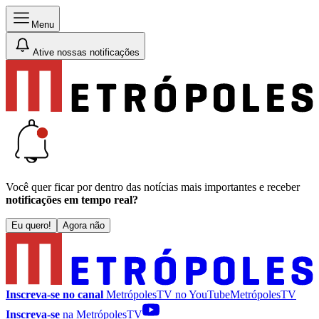
Menu
Ative nossas notificações
Você quer ficar por dentro das notícias mais importantes e receber
notificações em tempo real?
Eu quero!
Agora não
Inscreva-se no canal
MetrópolesTV no
YouTube
MetrópolesTV
Inscreva-se
na MetrópolesTV