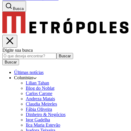
Busca
Digite sua busca
Buscar
Buscar
Últimas notícias
Colunistas
Lilian Tahan
Blog do Noblat
Carlos Carone
Andreza Matais
Claudia Meireles
Fábia Oliveira
Dinheiro & Negócios
Igor Gadelha
Ilca Maria Estevão
Isadora Teixeira