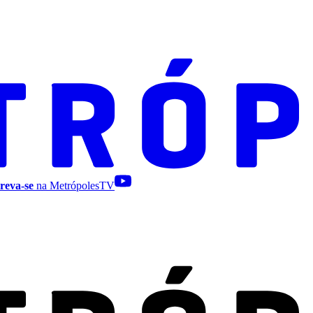
reva-se
na MetrópolesTV