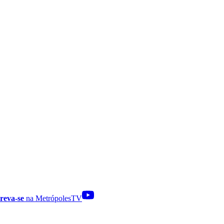
reva-se
na MetrópolesTV