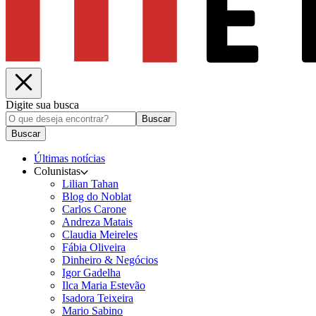
Digite sua busca
Buscar
Buscar
Últimas notícias
Colunistas
Lilian Tahan
Blog do Noblat
Carlos Carone
Andreza Matais
Claudia Meireles
Fábia Oliveira
Dinheiro & Negócios
Igor Gadelha
Ilca Maria Estevão
Isadora Teixeira
Mario Sabino