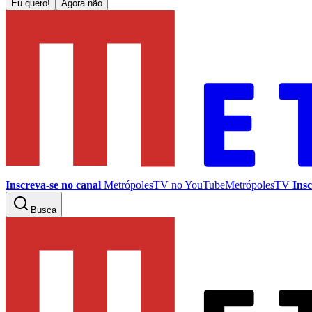
Eu quero!
Agora não
Inscreva-se no canal
MetrópolesTV no
YouTube
MetrópolesTV
Insc
Busca