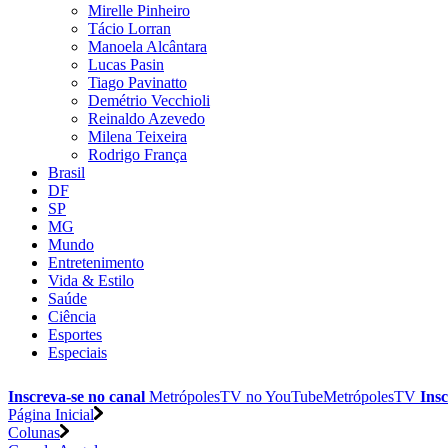
Mirelle Pinheiro
Tácio Lorran
Manoela Alcântara
Lucas Pasin
Tiago Pavinatto
Demétrio Vecchioli
Reinaldo Azevedo
Milena Teixeira
Rodrigo França
Brasil
DF
SP
MG
Mundo
Entretenimento
Vida & Estilo
Saúde
Ciência
Esportes
Especiais
Inscreva-se no canal
MetrópolesTV no
YouTube
MetrópolesTV
Insc
Página Inicial
Colunas