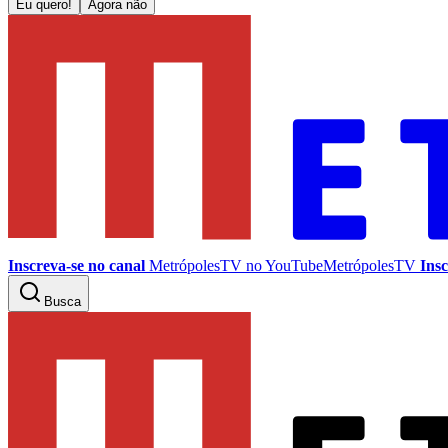
Eu quero!
Agora não
Inscreva-se no canal
MetrópolesTV no
YouTube
MetrópolesTV
Insc
Busca