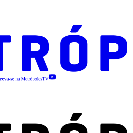
reva-se
na MetrópolesTV