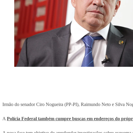
Irmão do senador Ciro Nogueira (PP-PI), Raimundo Neto e Silva Nogu
A
Polícia Federal também cumpre buscas em endereços do própr
A nova fase tem objetivo de aprofundar investigações sobre esquema 