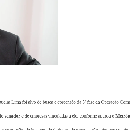
eira Lima foi alvo de busca e apreensão da 5ª fase da Operação Compl
io senador
e de empresas vinculadas a ele, conforme apurou o
Metróp
de corrupção, de lavagem de dinheiro, de organização criminosa e crim