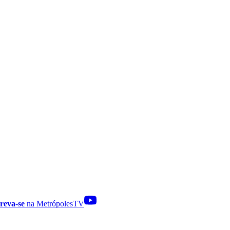
reva-se
na MetrópolesTV