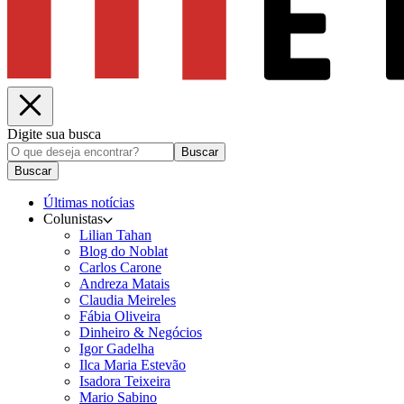
Digite sua busca
Buscar
Buscar
Últimas notícias
Colunistas
Lilian Tahan
Blog do Noblat
Carlos Carone
Andreza Matais
Claudia Meireles
Fábia Oliveira
Dinheiro & Negócios
Igor Gadelha
Ilca Maria Estevão
Isadora Teixeira
Mario Sabino