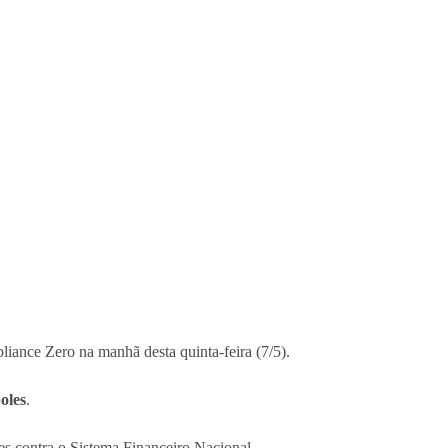
iance Zero na manhã desta quinta-feira (7/5).
oles
.
es contra o Sistema Financeiro Nacional.