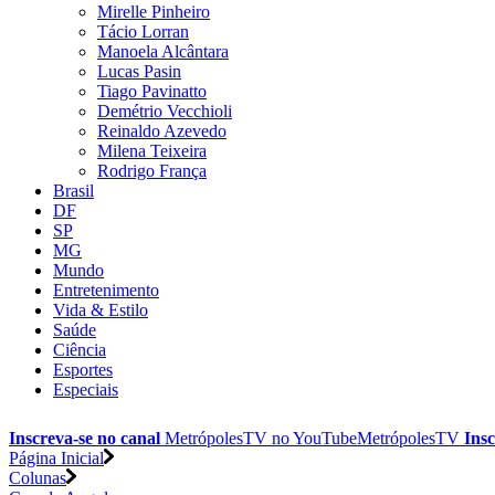
Mirelle Pinheiro
Tácio Lorran
Manoela Alcântara
Lucas Pasin
Tiago Pavinatto
Demétrio Vecchioli
Reinaldo Azevedo
Milena Teixeira
Rodrigo França
Brasil
DF
SP
MG
Mundo
Entretenimento
Vida & Estilo
Saúde
Ciência
Esportes
Especiais
Inscreva-se no canal
MetrópolesTV no
YouTube
MetrópolesTV
Insc
Página Inicial
Colunas