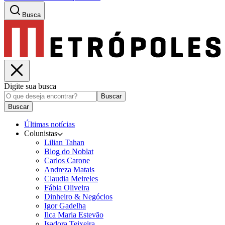
Busca
Digite sua busca
Buscar
Buscar
Últimas notícias
Colunistas
Lilian Tahan
Blog do Noblat
Carlos Carone
Andreza Matais
Claudia Meireles
Fábia Oliveira
Dinheiro & Negócios
Igor Gadelha
Ilca Maria Estevão
Isadora Teixeira