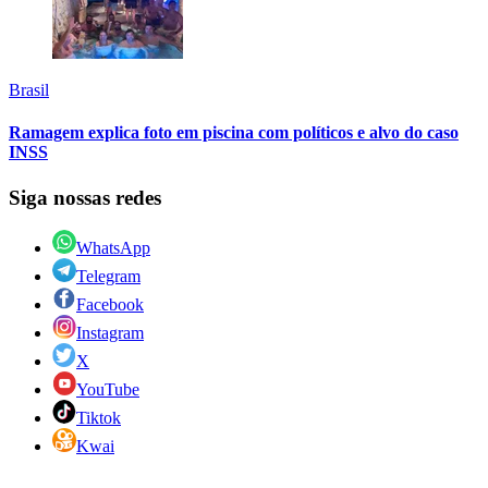
Brasil
Ramagem explica foto em piscina com políticos e alvo do caso
INSS
Siga nossas redes
WhatsApp
Telegram
Facebook
Instagram
X
YouTube
Tiktok
Kwai