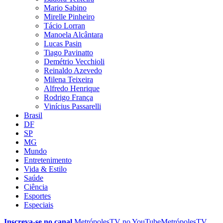
Mario Sabino
Mirelle Pinheiro
Tácio Lorran
Manoela Alcântara
Lucas Pasin
Tiago Pavinatto
Demétrio Vecchioli
Reinaldo Azevedo
Milena Teixeira
Alfredo Henrique
Rodrigo França
Vinícius Passarelli
Brasil
DF
SP
MG
Mundo
Entretenimento
Vida & Estilo
Saúde
Ciência
Esportes
Especiais
Inscreva-se no canal
MetrópolesTV no
YouTube
MetrópolesTV