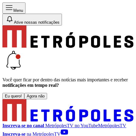
Menu
Ative nossas notificações
Você quer ficar por dentro das notícias mais importantes e receber
notificações em tempo real?
Eu quero!
Agora não
Inscreva-se no canal
MetrópolesTV no
YouTube
MetrópolesTV
Inscreva-se
na MetrópolesTV