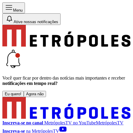
Menu
Ative nossas notificações
Você quer ficar por dentro das notícias mais importantes e receber
notificações em tempo real?
Eu quero!
Agora não
Inscreva-se no canal
MetrópolesTV no
YouTube
MetrópolesTV
Inscreva-se
na MetrópolesTV