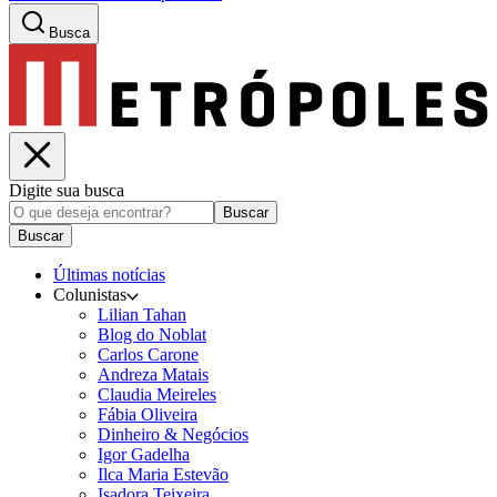
Busca
Digite sua busca
Buscar
Buscar
Últimas notícias
Colunistas
Lilian Tahan
Blog do Noblat
Carlos Carone
Andreza Matais
Claudia Meireles
Fábia Oliveira
Dinheiro & Negócios
Igor Gadelha
Ilca Maria Estevão
Isadora Teixeira