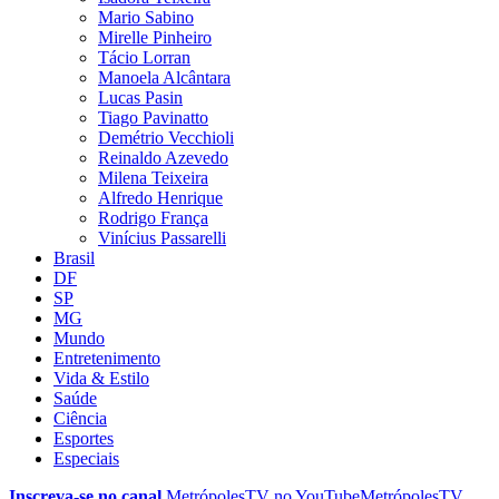
Mario Sabino
Mirelle Pinheiro
Tácio Lorran
Manoela Alcântara
Lucas Pasin
Tiago Pavinatto
Demétrio Vecchioli
Reinaldo Azevedo
Milena Teixeira
Alfredo Henrique
Rodrigo França
Vinícius Passarelli
Brasil
DF
SP
MG
Mundo
Entretenimento
Vida & Estilo
Saúde
Ciência
Esportes
Especiais
Inscreva-se no canal
MetrópolesTV no
YouTube
MetrópolesTV