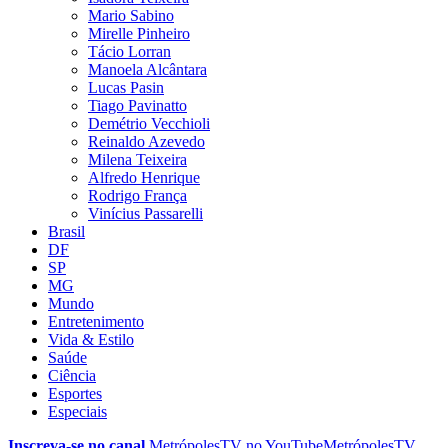
Mario Sabino
Mirelle Pinheiro
Tácio Lorran
Manoela Alcântara
Lucas Pasin
Tiago Pavinatto
Demétrio Vecchioli
Reinaldo Azevedo
Milena Teixeira
Alfredo Henrique
Rodrigo França
Vinícius Passarelli
Brasil
DF
SP
MG
Mundo
Entretenimento
Vida & Estilo
Saúde
Ciência
Esportes
Especiais
Inscreva-se no canal
MetrópolesTV no
YouTube
MetrópolesTV