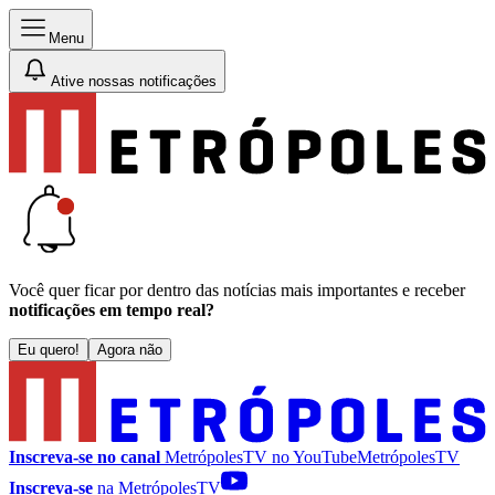
Menu
Ative nossas notificações
Você quer ficar por dentro das notícias mais importantes e receber
notificações em tempo real?
Eu quero!
Agora não
Inscreva-se no canal
MetrópolesTV no
YouTube
MetrópolesTV
Inscreva-se
na MetrópolesTV