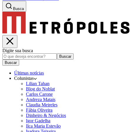
Busca
Digite sua busca
Buscar
Buscar
Últimas notícias
Colunistas
Lilian Tahan
Blog do Noblat
Carlos Carone
Andreza Matais
Claudia Meireles
Fábia Oliveira
Dinheiro & Negócios
Igor Gadelha
Ilca Maria Estevão
Isadora Teixeira