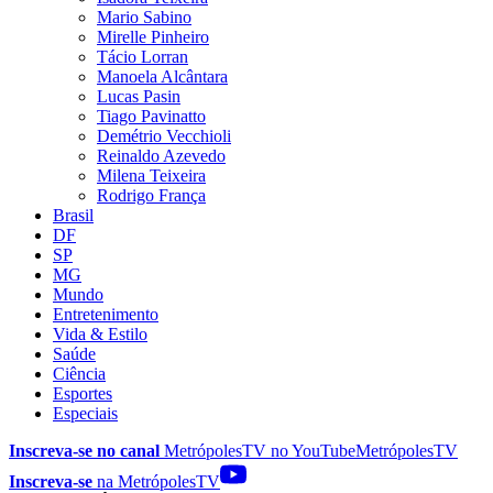
Mario Sabino
Mirelle Pinheiro
Tácio Lorran
Manoela Alcântara
Lucas Pasin
Tiago Pavinatto
Demétrio Vecchioli
Reinaldo Azevedo
Milena Teixeira
Rodrigo França
Brasil
DF
SP
MG
Mundo
Entretenimento
Vida & Estilo
Saúde
Ciência
Esportes
Especiais
Inscreva-se no canal
MetrópolesTV no
YouTube
MetrópolesTV
Inscreva-se
na MetrópolesTV