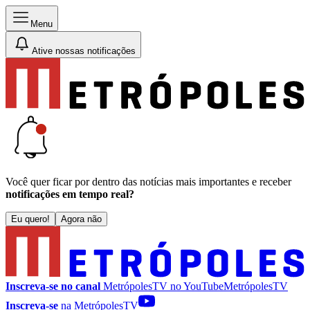
Menu
Ative nossas notificações
Você quer ficar por dentro das notícias mais importantes e receber
notificações em tempo real?
Eu quero!
Agora não
Inscreva-se no canal
MetrópolesTV no
YouTube
MetrópolesTV
Inscreva-se
na MetrópolesTV