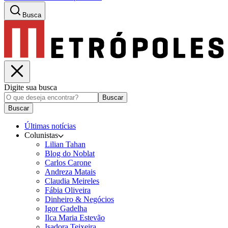
Busca
Digite sua busca
Buscar
Buscar
Últimas notícias
Colunistas
Lilian Tahan
Blog do Noblat
Carlos Carone
Andreza Matais
Claudia Meireles
Fábia Oliveira
Dinheiro & Negócios
Igor Gadelha
Ilca Maria Estevão
Isadora Teixeira