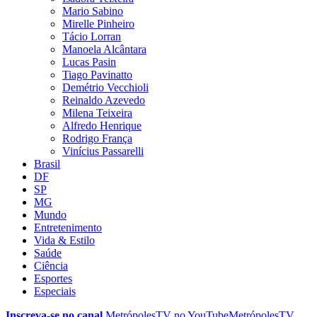
Mario Sabino
Mirelle Pinheiro
Tácio Lorran
Manoela Alcântara
Lucas Pasin
Tiago Pavinatto
Demétrio Vecchioli
Reinaldo Azevedo
Milena Teixeira
Alfredo Henrique
Rodrigo França
Vinícius Passarelli
Brasil
DF
SP
MG
Mundo
Entretenimento
Vida & Estilo
Saúde
Ciência
Esportes
Especiais
Inscreva-se no canal
MetrópolesTV no
YouTube
MetrópolesTV