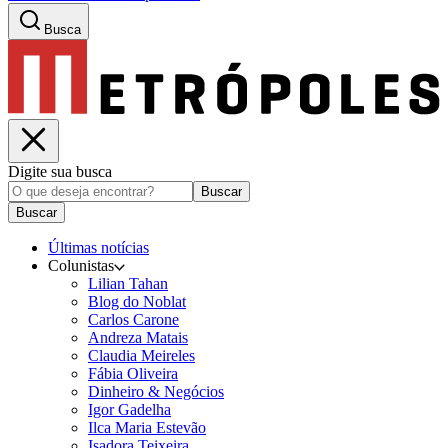
Busca
Digite sua busca
Buscar
Buscar
Últimas notícias
Colunistas
Lilian Tahan
Blog do Noblat
Carlos Carone
Andreza Matais
Claudia Meireles
Fábia Oliveira
Dinheiro & Negócios
Igor Gadelha
Ilca Maria Estevão
Isadora Teixeira