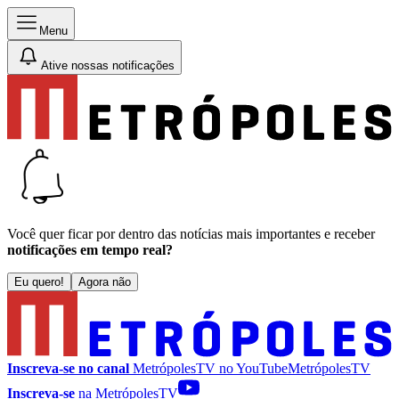
Menu
Ative nossas notificações
Você quer ficar por dentro das notícias mais importantes e receber
notificações em tempo real?
Eu quero!
Agora não
Inscreva-se no canal
MetrópolesTV no
YouTube
MetrópolesTV
Inscreva-se
na MetrópolesTV