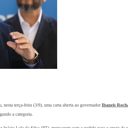
, nesta terça-feira (3/9), uma carta aberta ao governador
Ibaneis Roc
egundo a categoria.
uiz Inácio Lula da Silva (PT), mensagem com o pedido para o envio da