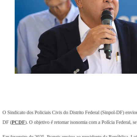
O Sindicato dos Policiais Civis do Distrito Federal (Sinpol-DF) enviou
DF (
PCDF
). O objetivo é retomar isonomia com a Polícia Federal, s
Em fevereiro de 2025, Ibaneis enviou ao presidente da República, L