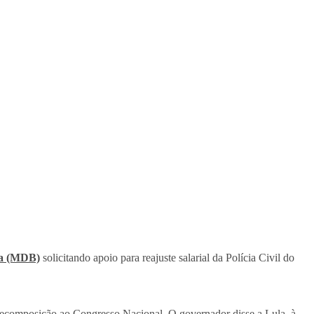
ha (MDB)
solicitando apoio para reajuste salarial da Polícia Civil do
 recomposição ao Congresso Nacional. O governador disse a Lula, à