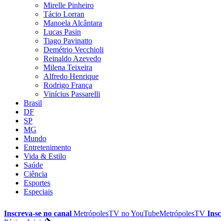
Mirelle Pinheiro
Tácio Lorran
Manoela Alcântara
Lucas Pasin
Tiago Pavinatto
Demétrio Vecchioli
Reinaldo Azevedo
Milena Teixeira
Alfredo Henrique
Rodrigo França
Vinícius Passarelli
Brasil
DF
SP
MG
Mundo
Entretenimento
Vida & Estilo
Saúde
Ciência
Esportes
Especiais
Inscreva-se no canal
MetrópolesTV no
YouTube
MetrópolesTV
Insc