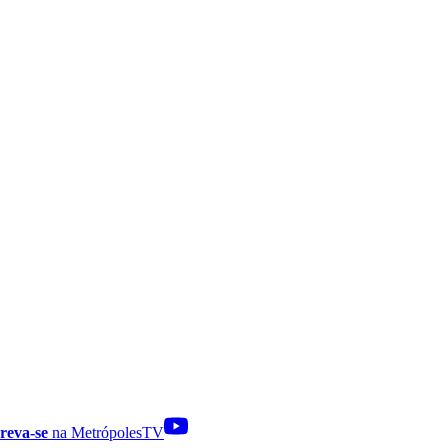
reva-se
na MetrópolesTV