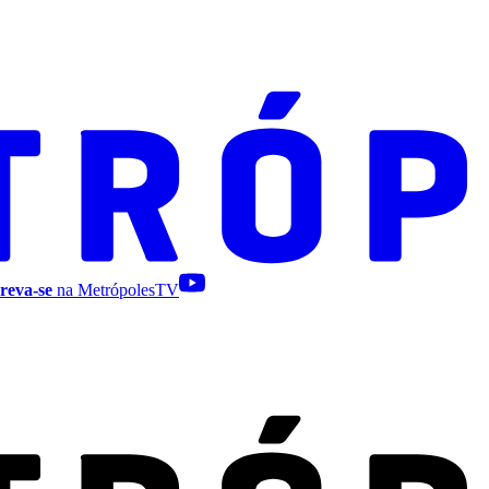
reva-se
na MetrópolesTV