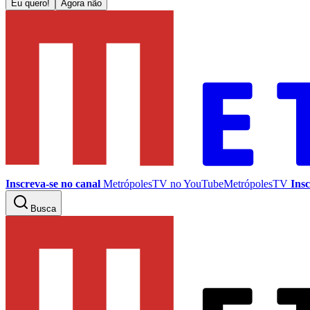
Eu quero!
Agora não
Inscreva-se no canal
MetrópolesTV no
YouTube
MetrópolesTV
Insc
Busca