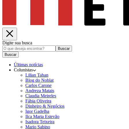
Digite sua busca
Buscar
Buscar
Últimas notícias
Colunistas
Lilian Tahan
Blog do Noblat
Carlos Carone
Andreza Matais
Claudia Meireles
Fábia Oliveira
Dinheiro & Negócios
Igor Gadelha
Ilca Maria Estevão
Isadora Teixeira
Mario Sabino