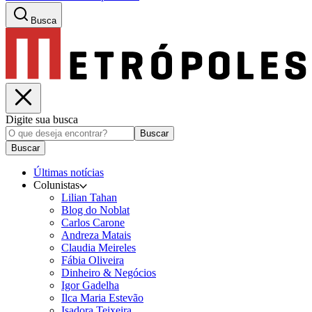
Busca
Digite sua busca
Buscar
Buscar
Últimas notícias
Colunistas
Lilian Tahan
Blog do Noblat
Carlos Carone
Andreza Matais
Claudia Meireles
Fábia Oliveira
Dinheiro & Negócios
Igor Gadelha
Ilca Maria Estevão
Isadora Teixeira