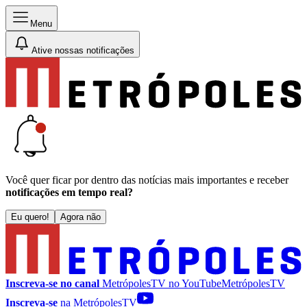
Menu
Ative nossas notificações
Você quer ficar por dentro das notícias mais importantes e receber
notificações em tempo real?
Eu quero!
Agora não
Inscreva-se no canal
MetrópolesTV no
YouTube
MetrópolesTV
Inscreva-se
na MetrópolesTV