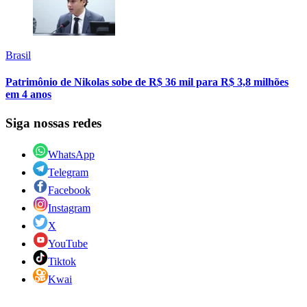
Brasil
Patrimônio de Nikolas sobe de R$ 36 mil para R$ 3,8 milhões
em 4 anos
Siga nossas redes
WhatsApp
Telegram
Facebook
Instagram
X
YouTube
Tiktok
Kwai