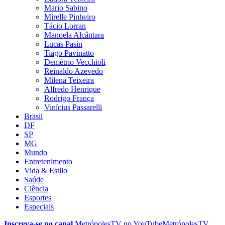
Mario Sabino
Mirelle Pinheiro
Tácio Lorran
Manoela Alcântara
Lucas Pasin
Tiago Pavinatto
Demétrio Vecchioli
Reinaldo Azevedo
Milena Teixeira
Alfredo Henrique
Rodrigo França
Vinícius Passarelli
Brasil
DF
SP
MG
Mundo
Entretenimento
Vida & Estilo
Saúde
Ciência
Esportes
Especiais
Inscreva-se no canal
MetrópolesTV no
YouTube
MetrópolesTV