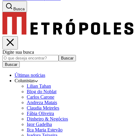
Busca
Digite sua busca
Buscar
Buscar
Últimas notícias
Colunistas
Lilian Tahan
Blog do Noblat
Carlos Carone
Andreza Matais
Claudia Meireles
Fábia Oliveira
Dinheiro & Negócios
Igor Gadelha
Ilca Maria Estevão
Isadora Teixeira