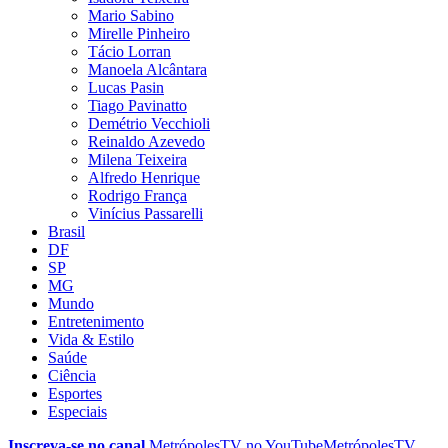
Mario Sabino
Mirelle Pinheiro
Tácio Lorran
Manoela Alcântara
Lucas Pasin
Tiago Pavinatto
Demétrio Vecchioli
Reinaldo Azevedo
Milena Teixeira
Alfredo Henrique
Rodrigo França
Vinícius Passarelli
Brasil
DF
SP
MG
Mundo
Entretenimento
Vida & Estilo
Saúde
Ciência
Esportes
Especiais
Inscreva-se no canal
MetrópolesTV no
YouTube
MetrópolesTV