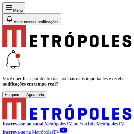
Menu
Ative nossas notificações
Você quer ficar por dentro das notícias mais importantes e receber
notificações em tempo real?
Eu quero!
Agora não
Inscreva-se no canal
MetrópolesTV no
YouTube
MetrópolesTV
Inscreva-se
na MetrópolesTV