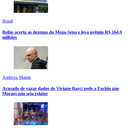
Brasil
Bolão acerta as dezenas da Mega-Sena e leva prêmio R$ 164,9
milhões
Andreza Matais
Acusado de vazar dados de Viviane Barci pede a Fachin que
Moraes não seja relator