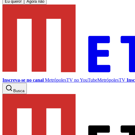
Eu quero!
Agora não
Inscreva-se no canal
MetrópolesTV no
YouTube
MetrópolesTV
Insc
Busca