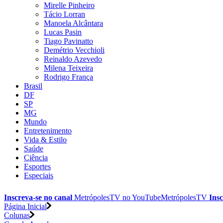
Mirelle Pinheiro
Tácio Lorran
Manoela Alcântara
Lucas Pasin
Tiago Pavinatto
Demétrio Vecchioli
Reinaldo Azevedo
Milena Teixeira
Rodrigo França
Brasil
DF
SP
MG
Mundo
Entretenimento
Vida & Estilo
Saúde
Ciência
Esportes
Especiais
Inscreva-se no canal
MetrópolesTV no
YouTube
MetrópolesTV
Insc
Página Inicial
Colunas