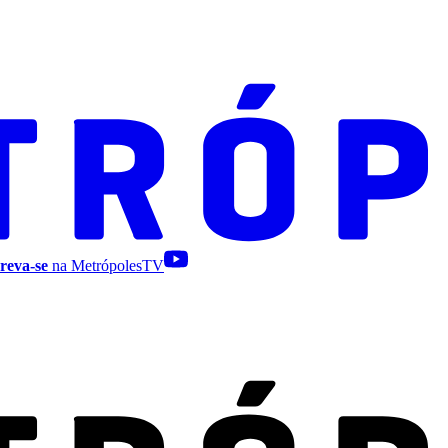
reva-se
na MetrópolesTV