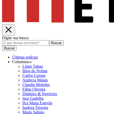
Digite sua busca
Buscar
Buscar
Últimas notícias
Colunistas
Lilian Tahan
Blog do Noblat
Carlos Carone
Andreza Matais
Claudia Meireles
Fábia Oliveira
Dinheiro & Negócios
Igor Gadelha
Ilca Maria Estevão
Isadora Teixeira
Mario Sabino