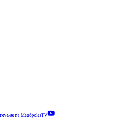
reva-se
na MetrópolesTV