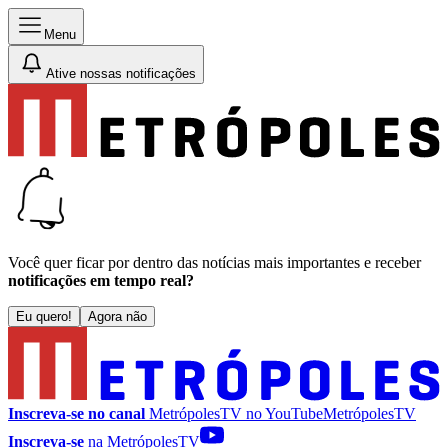
Menu
Ative nossas notificações
Você quer ficar por dentro das notícias mais importantes e receber
notificações em tempo real?
Eu quero!
Agora não
Inscreva-se no canal
MetrópolesTV no
YouTube
MetrópolesTV
Inscreva-se
na MetrópolesTV