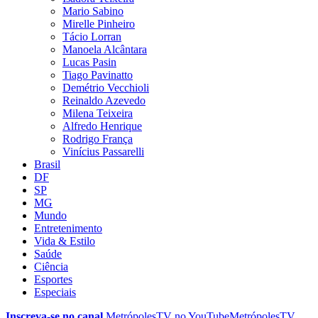
Mario Sabino
Mirelle Pinheiro
Tácio Lorran
Manoela Alcântara
Lucas Pasin
Tiago Pavinatto
Demétrio Vecchioli
Reinaldo Azevedo
Milena Teixeira
Alfredo Henrique
Rodrigo França
Vinícius Passarelli
Brasil
DF
SP
MG
Mundo
Entretenimento
Vida & Estilo
Saúde
Ciência
Esportes
Especiais
Inscreva-se no canal
MetrópolesTV no
YouTube
MetrópolesTV