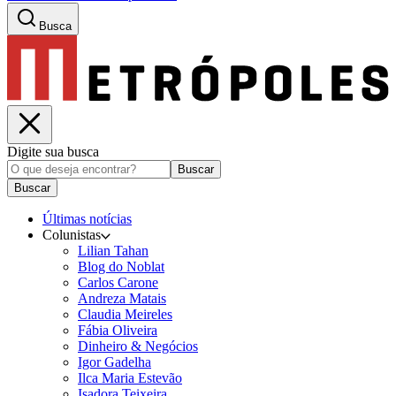
Busca
Digite sua busca
Buscar
Buscar
Últimas notícias
Colunistas
Lilian Tahan
Blog do Noblat
Carlos Carone
Andreza Matais
Claudia Meireles
Fábia Oliveira
Dinheiro & Negócios
Igor Gadelha
Ilca Maria Estevão
Isadora Teixeira