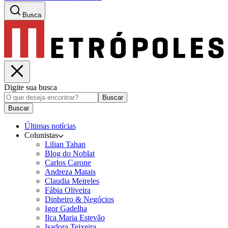
Busca
Digite sua busca
Buscar
Buscar
Últimas notícias
Colunistas
Lilian Tahan
Blog do Noblat
Carlos Carone
Andreza Matais
Claudia Meireles
Fábia Oliveira
Dinheiro & Negócios
Igor Gadelha
Ilca Maria Estevão
Isadora Teixeira