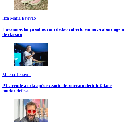
Ilca Maria Estevão
Havaianas lança saltos com dedão coberto em nova abordagem
de clássico
Milena Teixeira
PT acende alerta após ex-sócio de Vorcaro decidir falar e
mudar defesa