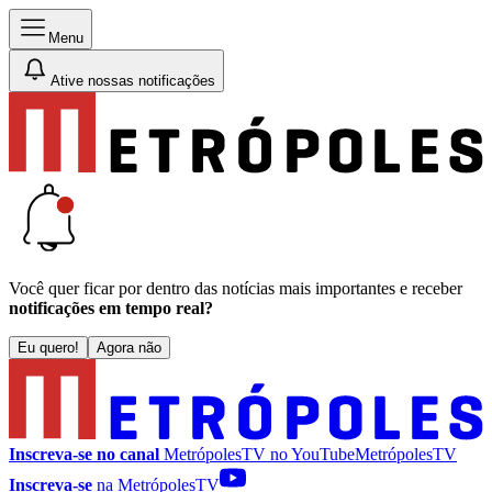
Menu
Ative nossas notificações
Você quer ficar por dentro das notícias mais importantes e receber
notificações em tempo real?
Eu quero!
Agora não
Inscreva-se no canal
MetrópolesTV no
YouTube
MetrópolesTV
Inscreva-se
na MetrópolesTV