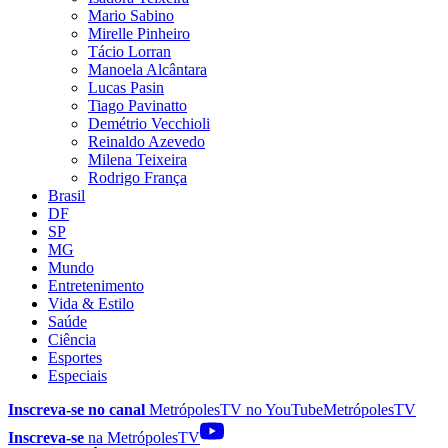
Mario Sabino
Mirelle Pinheiro
Tácio Lorran
Manoela Alcântara
Lucas Pasin
Tiago Pavinatto
Demétrio Vecchioli
Reinaldo Azevedo
Milena Teixeira
Rodrigo França
Brasil
DF
SP
MG
Mundo
Entretenimento
Vida & Estilo
Saúde
Ciência
Esportes
Especiais
Inscreva-se no canal
MetrópolesTV no
YouTube
MetrópolesTV
Inscreva-se
na MetrópolesTV