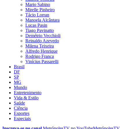
Mario Sabino
Mirelle Pinheiro
Tácio Lorran
Manoela Alcântara
Lucas Pasin
Tiago Pavinatto
Demétrio Vecchioli
Reinaldo Azevedo
Milena Teixeira
Alfredo Henrique
Rodrigo França
Vinícius Passarelli
Brasil
DF
SP
MG
Mundo
Entretenimento
Vida & Estilo
Saúde
Ciência
Esportes
Especiais
Inscreva-se no canal
MetrópolesTV no
YouTube
MetrópolesTV