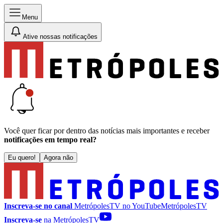
Menu
Ative nossas notificações
Você quer ficar por dentro das notícias mais importantes e receber
notificações em tempo real?
Eu quero!
Agora não
Inscreva-se no canal
MetrópolesTV no
YouTube
MetrópolesTV
Inscreva-se
na MetrópolesTV