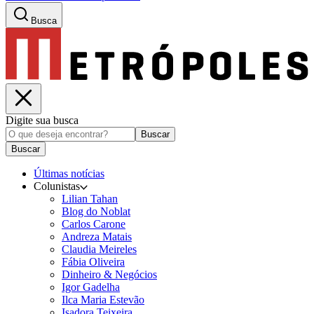
Busca
Digite sua busca
Buscar
Buscar
Últimas notícias
Colunistas
Lilian Tahan
Blog do Noblat
Carlos Carone
Andreza Matais
Claudia Meireles
Fábia Oliveira
Dinheiro & Negócios
Igor Gadelha
Ilca Maria Estevão
Isadora Teixeira