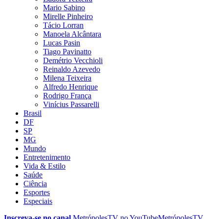
Mario Sabino
Mirelle Pinheiro
Tácio Lorran
Manoela Alcântara
Lucas Pasin
Tiago Pavinatto
Demétrio Vecchioli
Reinaldo Azevedo
Milena Teixeira
Alfredo Henrique
Rodrigo França
Vinícius Passarelli
Brasil
DF
SP
MG
Mundo
Entretenimento
Vida & Estilo
Saúde
Ciência
Esportes
Especiais
Inscreva-se no canal
MetrópolesTV no
YouTube
MetrópolesTV