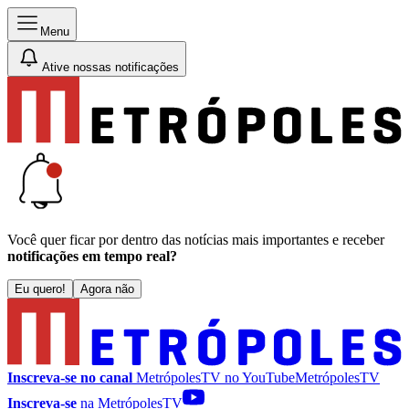
Menu
Ative nossas notificações
Você quer ficar por dentro das notícias mais importantes e receber
notificações em tempo real?
Eu quero!
Agora não
Inscreva-se no canal
MetrópolesTV no
YouTube
MetrópolesTV
Inscreva-se
na MetrópolesTV