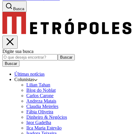
Busca
Digite sua busca
Buscar
Buscar
Últimas notícias
Colunistas
Lilian Tahan
Blog do Noblat
Carlos Carone
Andreza Matais
Claudia Meireles
Fábia Oliveira
Dinheiro & Negócios
Igor Gadelha
Ilca Maria Estevão
Isadora Teixeira