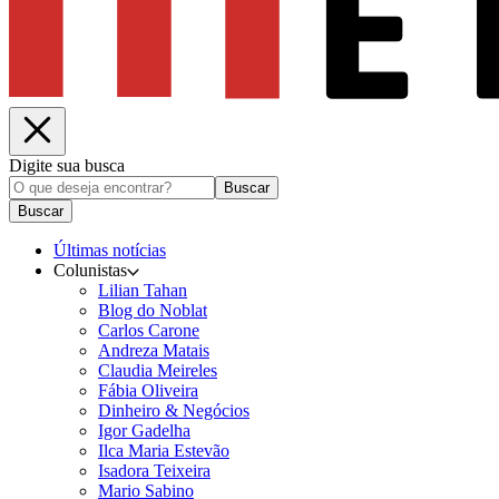
Digite sua busca
Buscar
Buscar
Últimas notícias
Colunistas
Lilian Tahan
Blog do Noblat
Carlos Carone
Andreza Matais
Claudia Meireles
Fábia Oliveira
Dinheiro & Negócios
Igor Gadelha
Ilca Maria Estevão
Isadora Teixeira
Mario Sabino