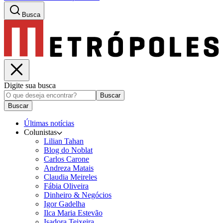
Busca
Digite sua busca
Buscar
Buscar
Últimas notícias
Colunistas
Lilian Tahan
Blog do Noblat
Carlos Carone
Andreza Matais
Claudia Meireles
Fábia Oliveira
Dinheiro & Negócios
Igor Gadelha
Ilca Maria Estevão
Isadora Teixeira