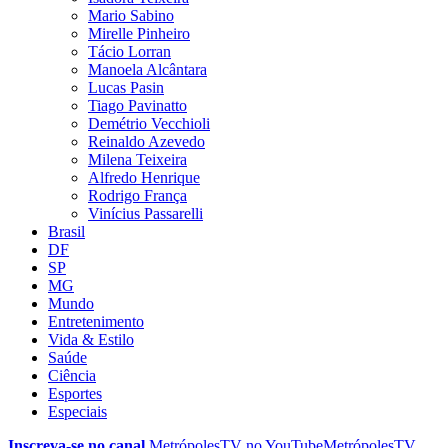
Mario Sabino
Mirelle Pinheiro
Tácio Lorran
Manoela Alcântara
Lucas Pasin
Tiago Pavinatto
Demétrio Vecchioli
Reinaldo Azevedo
Milena Teixeira
Alfredo Henrique
Rodrigo França
Vinícius Passarelli
Brasil
DF
SP
MG
Mundo
Entretenimento
Vida & Estilo
Saúde
Ciência
Esportes
Especiais
Inscreva-se no canal
MetrópolesTV no
YouTube
MetrópolesTV