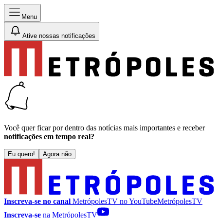
Menu
Ative nossas notificações
Você quer ficar por dentro das notícias mais importantes e receber
notificações em tempo real?
Eu quero!
Agora não
Inscreva-se no canal
MetrópolesTV no
YouTube
MetrópolesTV
Inscreva-se
na MetrópolesTV