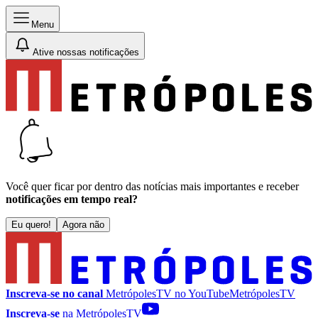
Menu
Ative nossas notificações
Você quer ficar por dentro das notícias mais importantes e receber
notificações em tempo real?
Eu quero!
Agora não
Inscreva-se no canal
MetrópolesTV no
YouTube
MetrópolesTV
Inscreva-se
na MetrópolesTV