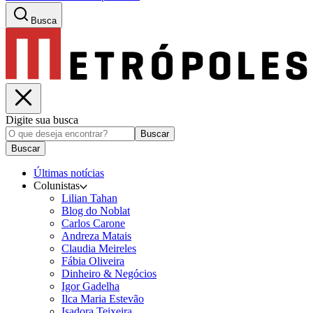
Busca
Digite sua busca
Buscar
Buscar
Últimas notícias
Colunistas
Lilian Tahan
Blog do Noblat
Carlos Carone
Andreza Matais
Claudia Meireles
Fábia Oliveira
Dinheiro & Negócios
Igor Gadelha
Ilca Maria Estevão
Isadora Teixeira