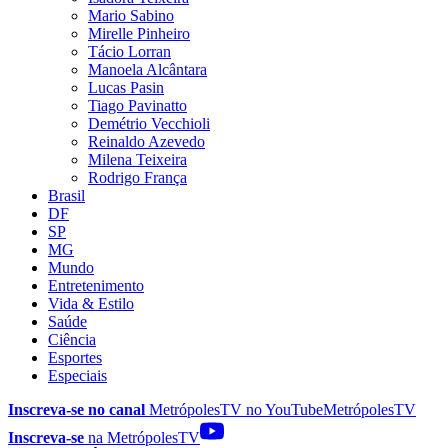
Mario Sabino
Mirelle Pinheiro
Tácio Lorran
Manoela Alcântara
Lucas Pasin
Tiago Pavinatto
Demétrio Vecchioli
Reinaldo Azevedo
Milena Teixeira
Rodrigo França
Brasil
DF
SP
MG
Mundo
Entretenimento
Vida & Estilo
Saúde
Ciência
Esportes
Especiais
Inscreva-se no canal
MetrópolesTV no
YouTube
MetrópolesTV
Inscreva-se
na MetrópolesTV