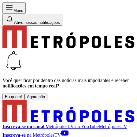
Menu
Ative nossas notificações
Você quer ficar por dentro das notícias mais importantes e receber
notificações em tempo real?
Eu quero!
Agora não
Inscreva-se no canal
MetrópolesTV no
YouTube
MetrópolesTV
Inscreva-se
na MetrópolesTV