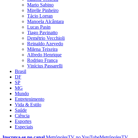
Mario Sabino
Mirelle Pinheiro
Tácio Lorran
Manoela Alcântara
Lucas Pasin
Tiago Pavinatto
Demétrio Vecchioli
Reinaldo Azevedo
Milena Teixeira
Alfredo Henrique
Rodrigo França
Vinícius Passarelli
Brasil
DF
SP
MG
Mundo
Entretenimento
Vida & Estilo
Saúde
Ciência
Esportes
Especiais
Inscreva-se no canal
MetrópolesTV no
YouTube
MetrópolesTV