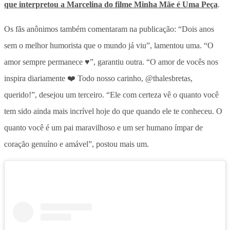
que interpretou a Marcelina do filme Minha Mãe é Uma Peça
.
Os fãs anônimos também comentaram na publicação: “Dois anos
sem o melhor humorista que o mundo já viu”, lamentou uma. “O
amor sempre permanece ♥️”, garantiu outra. “O amor de vocês nos
inspira diariamente ❤️ Todo nosso carinho, @thalesbretas,
querido!”, desejou um terceiro. “Ele com certeza vê o quanto você
tem sido ainda mais incrível hoje do que quando ele te conheceu. O
quanto você é um pai maravilhoso e um ser humano ímpar de
coração genuíno e amável”, postou mais um.