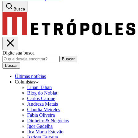
Busca
Digite sua busca
Buscar
Buscar
Últimas notícias
Colunistas
Lilian Tahan
Blog do Noblat
Carlos Carone
Andreza Matais
Claudia Meireles
Fábia Oliveira
Dinheiro & Negócios
Igor Gadelha
Ilca Maria Estevão
Isadora Teixeira