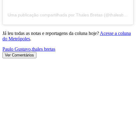
Uma publicação compartilhada por Thales Bretas (@thalesbretas)
Já leu todas as notas e reportagens da coluna hoje?
Acesse a coluna
do Metrópoles
.
Paulo Gustavo
,
thales bretas
Ver Comentários