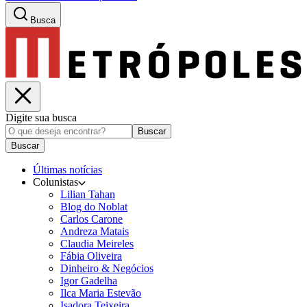
Busca
Digite sua busca
Buscar
Buscar
Últimas notícias
Colunistas
Lilian Tahan
Blog do Noblat
Carlos Carone
Andreza Matais
Claudia Meireles
Fábia Oliveira
Dinheiro & Negócios
Igor Gadelha
Ilca Maria Estevão
Isadora Teixeira