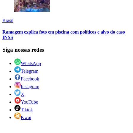
Brasil
Ramagem explica foto em piscina com políticos e alvo do caso
INSS
Siga nossas redes
WhatsApp
Telegram
Facebook
Instagram
X
YouTube
Tiktok
Kwai