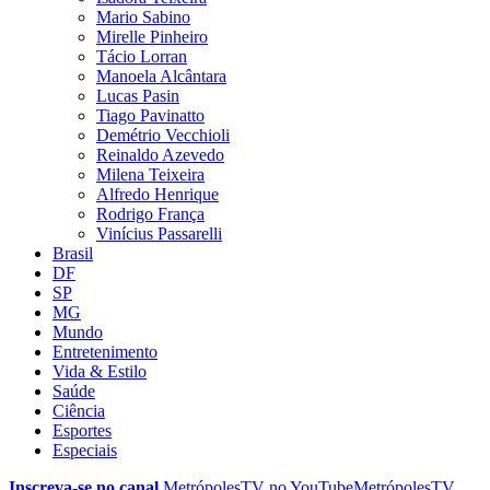
Mario Sabino
Mirelle Pinheiro
Tácio Lorran
Manoela Alcântara
Lucas Pasin
Tiago Pavinatto
Demétrio Vecchioli
Reinaldo Azevedo
Milena Teixeira
Alfredo Henrique
Rodrigo França
Vinícius Passarelli
Brasil
DF
SP
MG
Mundo
Entretenimento
Vida & Estilo
Saúde
Ciência
Esportes
Especiais
Inscreva-se no canal
MetrópolesTV no
YouTube
MetrópolesTV