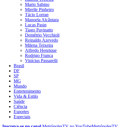
Mario Sabino
Mirelle Pinheiro
Tácio Lorran
Manoela Alcântara
Lucas Pasin
Tiago Pavinatto
Demétrio Vecchioli
Reinaldo Azevedo
Milena Teixeira
Alfredo Henrique
Rodrigo França
Vinícius Passarelli
Brasil
DF
SP
MG
Mundo
Entretenimento
Vida & Estilo
Saúde
Ciência
Esportes
Especiais
Inscreva-se no canal
MetrópolesTV no
YouTube
MetrópolesTV