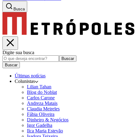
Busca
Digite sua busca
Buscar
Buscar
Últimas notícias
Colunistas
Lilian Tahan
Blog do Noblat
Carlos Carone
Andreza Matais
Claudia Meireles
Fábia Oliveira
Dinheiro & Negócios
Igor Gadelha
Ilca Maria Estevão
Isadora Teixeira