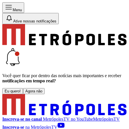
Menu
Ative nossas notificações
Você quer ficar por dentro das notícias mais importantes e receber
notificações em tempo real?
Eu quero!
Agora não
Inscreva-se no canal
MetrópolesTV no
YouTube
MetrópolesTV
Inscreva-se
na MetrópolesTV