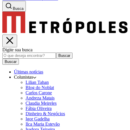
Busca
Digite sua busca
Buscar
Buscar
Últimas notícias
Colunistas
Lilian Tahan
Blog do Noblat
Carlos Carone
Andreza Matais
Claudia Meireles
Fábia Oliveira
Dinheiro & Negócios
Igor Gadelha
Ilca Maria Estevão
Isadora Teixeira