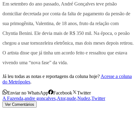
Em setembro do ano passado, André Gonçalves teve prisão
domiciliar decretada por conta da falta de pagamento da pensão de
sua primogênita, Valentina, de 18 anos, fruto da relação com
Chyntia Benini. Ele devia mais de R$ 350 mil. Na época, o peoão
chegou a usar tornozeleira eletrônica, mas dois meses depois retirou.
O artista disse que já tinha um acordo feito e ressaltou que estava
vivendo uma “nova fase” da vida.
Já leu todas as notas e reportagens da coluna hoje?
Acesse a coluna
do Metrópoles
.
Enviar no WhatsApp
Facebook
Twitter
A Fazenda
,
andre gonçalves
,
Ator
,
nude
,
Nudez
,
Twitter
Ver Comentários