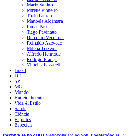
Mario Sabino
Mirelle Pinheiro
Tácio Lorran
Manoela Alcântara
Lucas Pasin
Tiago Pavinatto
Demétrio Vecchioli
Reinaldo Azevedo
Milena Teixeira
Alfredo Henrique
Rodrigo França
Vinícius Passarelli
Brasil
DF
SP
MG
Mundo
Entretenimento
Vida & Estilo
Saúde
Ciência
Esportes
Especiais
Inscreva-se no canal
MetrópolesTV no
YouTube
MetrópolesTV