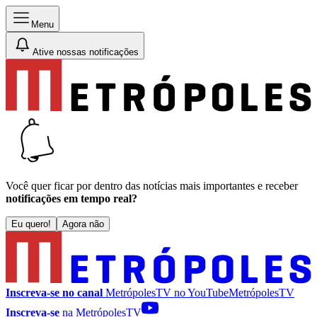
Menu
Ative nossas notificações
Você quer ficar por dentro das notícias mais importantes e receber
notificações em tempo real?
Eu quero!
Agora não
Inscreva-se no canal
MetrópolesTV no
YouTube
MetrópolesTV
Inscreva-se
na MetrópolesTV