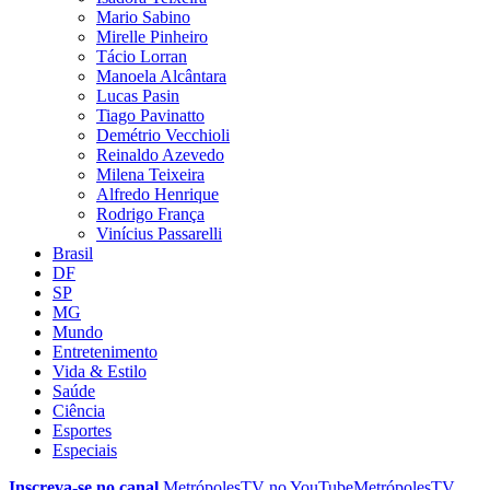
Mario Sabino
Mirelle Pinheiro
Tácio Lorran
Manoela Alcântara
Lucas Pasin
Tiago Pavinatto
Demétrio Vecchioli
Reinaldo Azevedo
Milena Teixeira
Alfredo Henrique
Rodrigo França
Vinícius Passarelli
Brasil
DF
SP
MG
Mundo
Entretenimento
Vida & Estilo
Saúde
Ciência
Esportes
Especiais
Inscreva-se no canal
MetrópolesTV no
YouTube
MetrópolesTV