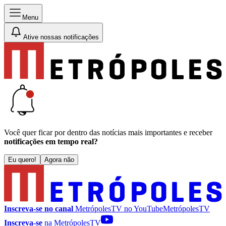
Menu
Ative nossas notificações
Você quer ficar por dentro das notícias mais importantes e receber
notificações em tempo real?
Eu quero!
Agora não
Inscreva-se no canal
MetrópolesTV no
YouTube
MetrópolesTV
Inscreva-se
na MetrópolesTV