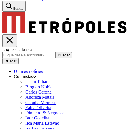
Busca
Digite sua busca
Buscar
Buscar
Últimas notícias
Colunistas
Lilian Tahan
Blog do Noblat
Carlos Carone
Andreza Matais
Claudia Meireles
Fábia Oliveira
Dinheiro & Negócios
Igor Gadelha
Ilca Maria Estevão
Isadora Teixeira