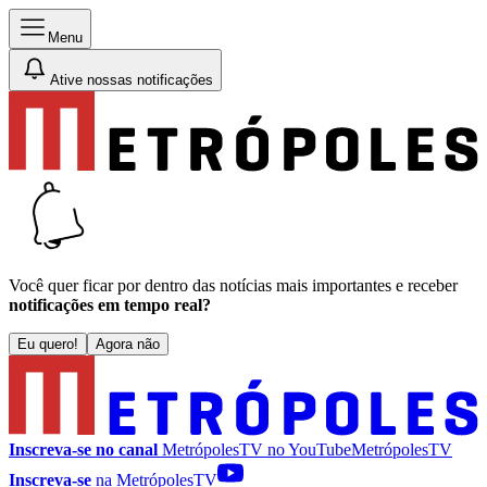
Menu
Ative nossas notificações
Você quer ficar por dentro das notícias mais importantes e receber
notificações em tempo real?
Eu quero!
Agora não
Inscreva-se no canal
MetrópolesTV no
YouTube
MetrópolesTV
Inscreva-se
na MetrópolesTV