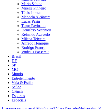
Mario Sabino
Mirelle Pinheiro
Tácio Lorran
Manoela Alcântara
Lucas Pasin
Tiago Pavinatto
Demétrio Vecchioli
Reinaldo Azevedo
Milena Teixeira
Alfredo Henrique
Rodrigo França
Vinícius Passarelli
Brasil
DF
SP
MG
Mundo
Entretenimento
Vida & Estilo
Saúde
Ciência
Esportes
Especiais
Inscreva-se no canal
MetrópolesTV no
YouTube
MetrópolesTV