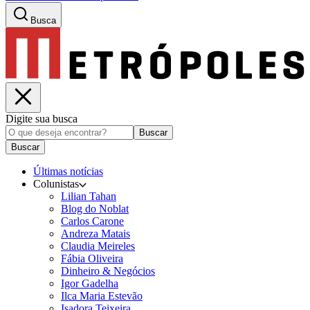
Busca
Digite sua busca
Buscar
Buscar
Últimas notícias
Colunistas
Lilian Tahan
Blog do Noblat
Carlos Carone
Andreza Matais
Claudia Meireles
Fábia Oliveira
Dinheiro & Negócios
Igor Gadelha
Ilca Maria Estevão
Isadora Teixeira