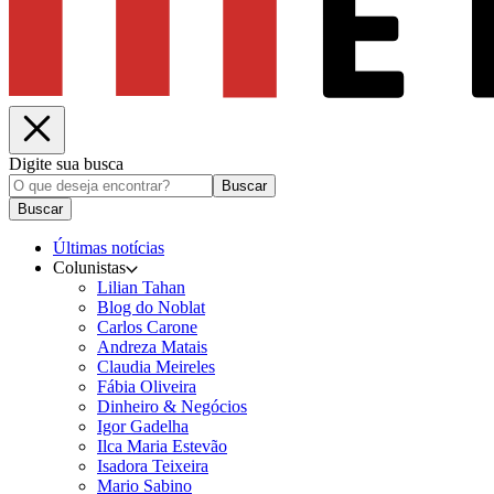
Digite sua busca
Buscar
Buscar
Últimas notícias
Colunistas
Lilian Tahan
Blog do Noblat
Carlos Carone
Andreza Matais
Claudia Meireles
Fábia Oliveira
Dinheiro & Negócios
Igor Gadelha
Ilca Maria Estevão
Isadora Teixeira
Mario Sabino