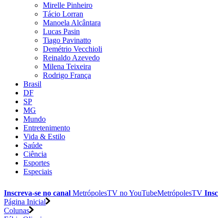
Mirelle Pinheiro
Tácio Lorran
Manoela Alcântara
Lucas Pasin
Tiago Pavinatto
Demétrio Vecchioli
Reinaldo Azevedo
Milena Teixeira
Rodrigo França
Brasil
DF
SP
MG
Mundo
Entretenimento
Vida & Estilo
Saúde
Ciência
Esportes
Especiais
Inscreva-se no canal
MetrópolesTV no
YouTube
MetrópolesTV
Insc
Página Inicial
Colunas