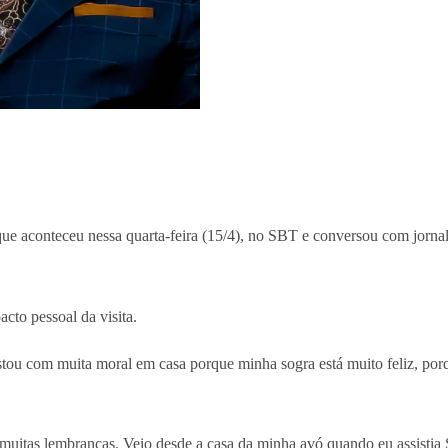
que aconteceu nessa quarta-feira (15/4), no SBT e conversou com jorna
cto pessoal da visita.
stou com muita moral em casa porque minha sogra está muito feliz, por
muitas lembranças. Veio desde a casa da minha avó quando eu assistia 