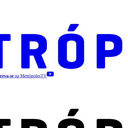
reva-se
na MetrópolesTV