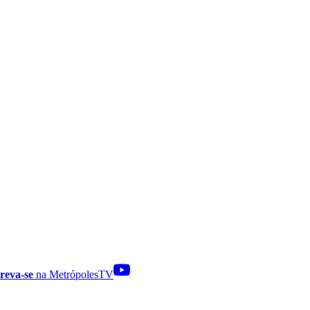
reva-se
na MetrópolesTV