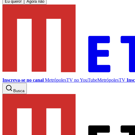
Eu quero!
Agora não
Inscreva-se no canal
MetrópolesTV no
YouTube
MetrópolesTV
Insc
Busca