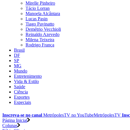
Mirelle Pinheiro
Tácio Lorran
Manoela Alcântara
Lucas Pasin
Tiago Pavinatto
Demétrio Vecchioli
Reinaldo Azevedo
Milena Teixeira
Rodrigo França
Brasil
DF
SP
MG
Mundo
Entretenimento
Vida & Estilo
Saúde
Ciência
Esportes
Especiais
Inscreva-se no canal
MetrópolesTV no
YouTube
MetrópolesTV
Insc
Página Inicial
Colunas