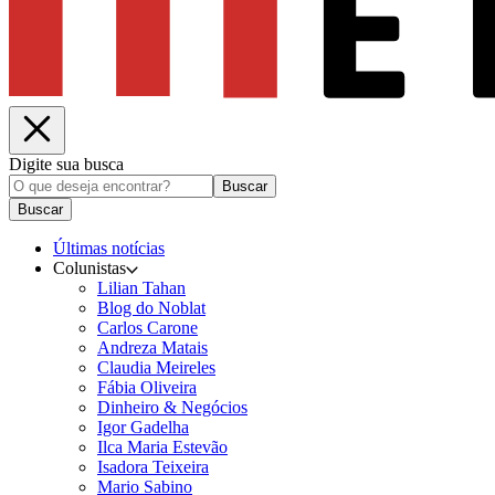
Digite sua busca
Buscar
Buscar
Últimas notícias
Colunistas
Lilian Tahan
Blog do Noblat
Carlos Carone
Andreza Matais
Claudia Meireles
Fábia Oliveira
Dinheiro & Negócios
Igor Gadelha
Ilca Maria Estevão
Isadora Teixeira
Mario Sabino