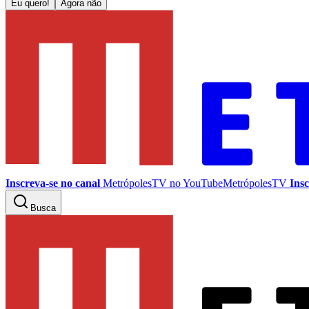
Eu quero!
Agora não
Inscreva-se no canal
MetrópolesTV no
YouTube
MetrópolesTV
Insc
Busca