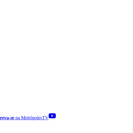
reva-se
na MetrópolesTV