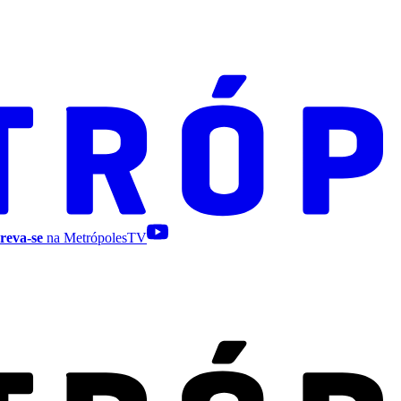
reva-se
na MetrópolesTV