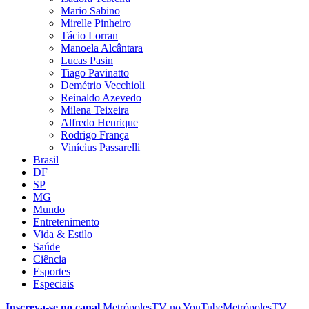
Mario Sabino
Mirelle Pinheiro
Tácio Lorran
Manoela Alcântara
Lucas Pasin
Tiago Pavinatto
Demétrio Vecchioli
Reinaldo Azevedo
Milena Teixeira
Alfredo Henrique
Rodrigo França
Vinícius Passarelli
Brasil
DF
SP
MG
Mundo
Entretenimento
Vida & Estilo
Saúde
Ciência
Esportes
Especiais
Inscreva-se no canal
MetrópolesTV no
YouTube
MetrópolesTV