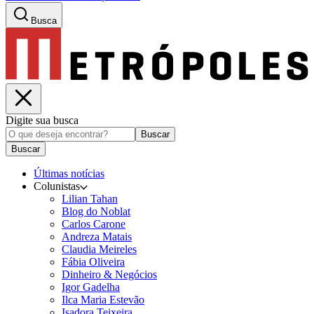
Busca
Digite sua busca
Buscar
Buscar
Últimas notícias
Colunistas
Lilian Tahan
Blog do Noblat
Carlos Carone
Andreza Matais
Claudia Meireles
Fábia Oliveira
Dinheiro & Negócios
Igor Gadelha
Ilca Maria Estevão
Isadora Teixeira