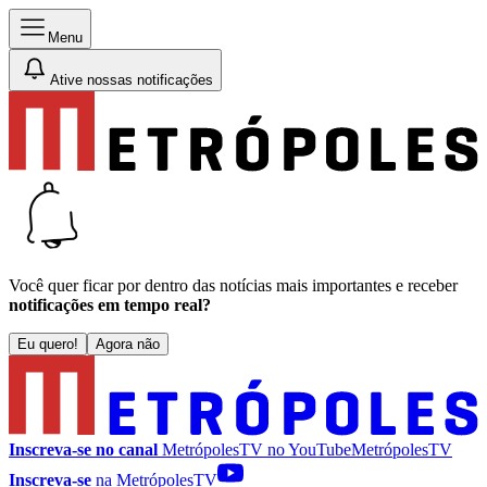
Menu
Ative nossas notificações
Você quer ficar por dentro das notícias mais importantes e receber
notificações em tempo real?
Eu quero!
Agora não
Inscreva-se no canal
MetrópolesTV no
YouTube
MetrópolesTV
Inscreva-se
na MetrópolesTV