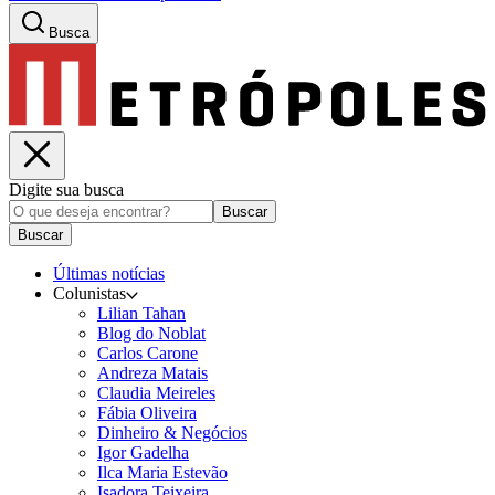
Busca
Digite sua busca
Buscar
Buscar
Últimas notícias
Colunistas
Lilian Tahan
Blog do Noblat
Carlos Carone
Andreza Matais
Claudia Meireles
Fábia Oliveira
Dinheiro & Negócios
Igor Gadelha
Ilca Maria Estevão
Isadora Teixeira