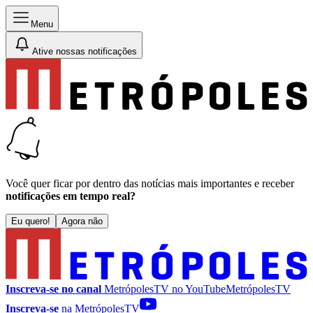
Menu
Ative nossas notificações
Você quer ficar por dentro das notícias mais importantes e receber
notificações em tempo real?
Eu quero!
Agora não
Inscreva-se no canal
MetrópolesTV no
YouTube
MetrópolesTV
Inscreva-se
na MetrópolesTV