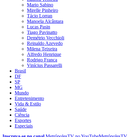
Mario Sabino
Mirelle Pinheiro
Tácio Lorran
Manoela Alcântara
Lucas Pasin
Tiago Pavinatto
Demétrio Vecchioli
Reinaldo Azevedo
Milena Teixeira
Alfredo Henrique
Rodrigo França
Vinícius Passarelli
Brasil
DF
SP
MG
Mundo
Entretenimento
Vida & Estilo
Saúde
Ciência
Esportes
Especiais
Inscreva-se no canal
MetrópolesTV no
YouTube
MetrópolesTV