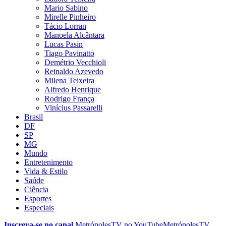
Mario Sabino
Mirelle Pinheiro
Tácio Lorran
Manoela Alcântara
Lucas Pasin
Tiago Pavinatto
Demétrio Vecchioli
Reinaldo Azevedo
Milena Teixeira
Alfredo Henrique
Rodrigo França
Vinícius Passarelli
Brasil
DF
SP
MG
Mundo
Entretenimento
Vida & Estilo
Saúde
Ciência
Esportes
Especiais
Inscreva-se no canal
MetrópolesTV no
YouTube
MetrópolesTV