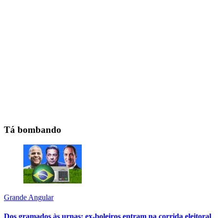
Tá bombando
Grande Angular
Dos gramados às urnas: ex-boleiros entram na corrida eleitoral