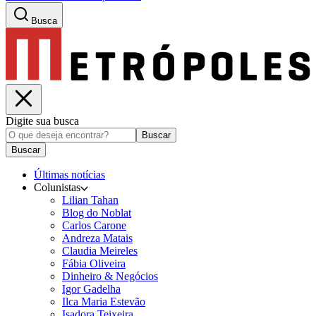
Busca
Digite sua busca
Buscar
Buscar
Últimas notícias
Colunistas
Lilian Tahan
Blog do Noblat
Carlos Carone
Andreza Matais
Claudia Meireles
Fábia Oliveira
Dinheiro & Negócios
Igor Gadelha
Ilca Maria Estevão
Isadora Teixeira