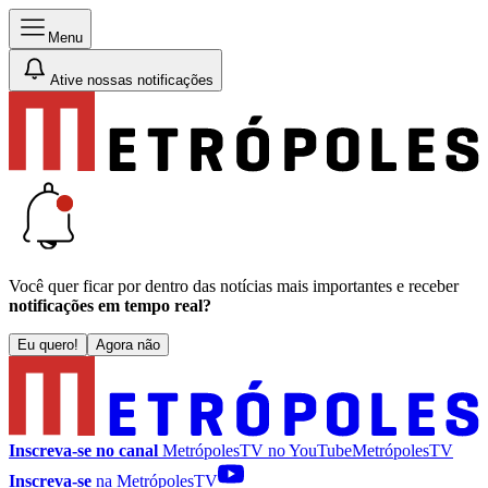
Menu
Ative nossas notificações
Você quer ficar por dentro das notícias mais importantes e receber
notificações em tempo real?
Eu quero!
Agora não
Inscreva-se no canal
MetrópolesTV no
YouTube
MetrópolesTV
Inscreva-se
na MetrópolesTV