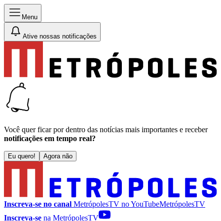
Menu
Ative nossas notificações
Você quer ficar por dentro das notícias mais importantes e receber
notificações em tempo real?
Eu quero!
Agora não
Inscreva-se no canal
MetrópolesTV no
YouTube
MetrópolesTV
Inscreva-se
na MetrópolesTV