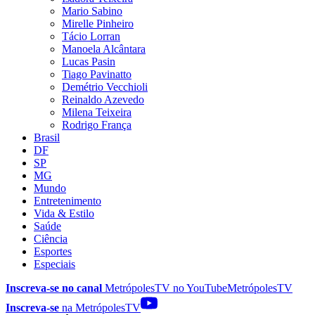
Mario Sabino
Mirelle Pinheiro
Tácio Lorran
Manoela Alcântara
Lucas Pasin
Tiago Pavinatto
Demétrio Vecchioli
Reinaldo Azevedo
Milena Teixeira
Rodrigo França
Brasil
DF
SP
MG
Mundo
Entretenimento
Vida & Estilo
Saúde
Ciência
Esportes
Especiais
Inscreva-se no canal
MetrópolesTV no
YouTube
MetrópolesTV
Inscreva-se
na MetrópolesTV