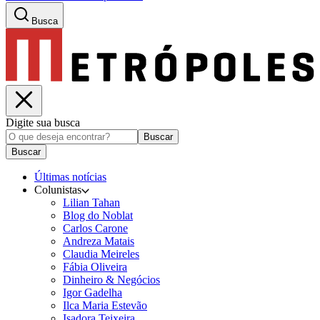
Busca
Digite sua busca
Buscar
Buscar
Últimas notícias
Colunistas
Lilian Tahan
Blog do Noblat
Carlos Carone
Andreza Matais
Claudia Meireles
Fábia Oliveira
Dinheiro & Negócios
Igor Gadelha
Ilca Maria Estevão
Isadora Teixeira