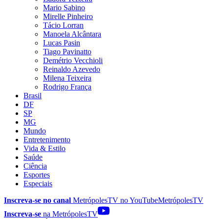
Mario Sabino
Mirelle Pinheiro
Tácio Lorran
Manoela Alcântara
Lucas Pasin
Tiago Pavinatto
Demétrio Vecchioli
Reinaldo Azevedo
Milena Teixeira
Rodrigo França
Brasil
DF
SP
MG
Mundo
Entretenimento
Vida & Estilo
Saúde
Ciência
Esportes
Especiais
Inscreva-se no canal
MetrópolesTV no
YouTube
MetrópolesTV
Inscreva-se
na MetrópolesTV