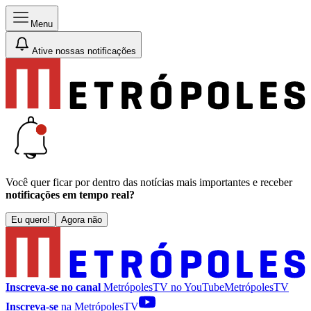
Menu
Ative nossas notificações
Você quer ficar por dentro das notícias mais importantes e receber
notificações em tempo real?
Eu quero!
Agora não
Inscreva-se no canal
MetrópolesTV no
YouTube
MetrópolesTV
Inscreva-se
na MetrópolesTV