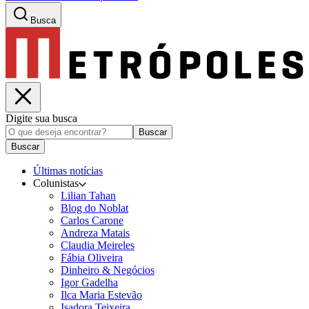
Busca
Digite sua busca
Buscar
Buscar
Últimas notícias
Colunistas
Lilian Tahan
Blog do Noblat
Carlos Carone
Andreza Matais
Claudia Meireles
Fábia Oliveira
Dinheiro & Negócios
Igor Gadelha
Ilca Maria Estevão
Isadora Teixeira