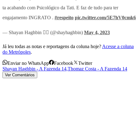
ta acabando com Psicológico da Tati. E faz de tudo para ter
engajamento INGRATO .
#respeito
pic.twitter.com/5E7hV0cmk6
— Shayan Haghbin 🧞‍♂️ (@shayhaghbin)
May 4, 2023
Já leu todas as notas e reportagens da coluna hoje?
Acesse a coluna
do Metrópoles
.
Enviar no WhatsApp
Facebook
Twitter
Shayan Haghbin - A Fazenda 14
,
Thomaz Costa - A Fazenda 14
Ver Comentários