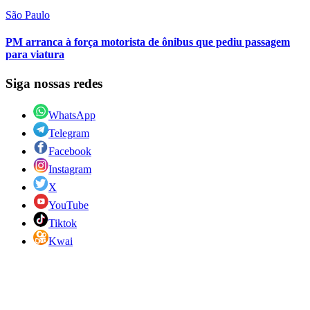
São Paulo
PM arranca à força motorista de ônibus que pediu passagem
para viatura
Siga nossas redes
WhatsApp
Telegram
Facebook
Instagram
X
YouTube
Tiktok
Kwai