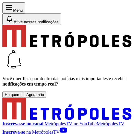
Menu
Ative nossas notificações
Você quer ficar por dentro das notícias mais importantes e receber
notificações em tempo real?
Eu quero!
Agora não
Inscreva-se no canal
MetrópolesTV no
YouTube
MetrópolesTV
Inscreva-se
na MetrópolesTV