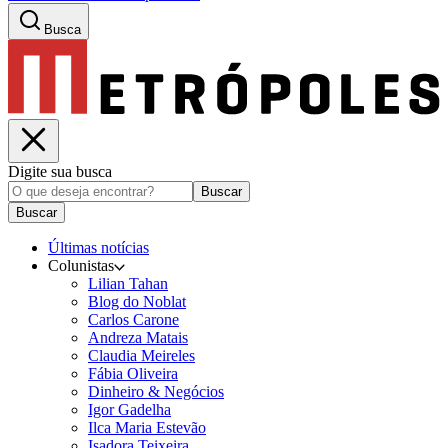
Busca
Digite sua busca
Buscar
Buscar
Últimas notícias
Colunistas
Lilian Tahan
Blog do Noblat
Carlos Carone
Andreza Matais
Claudia Meireles
Fábia Oliveira
Dinheiro & Negócios
Igor Gadelha
Ilca Maria Estevão
Isadora Teixeira