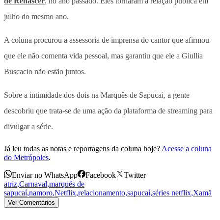
de Renascer
, no ano passado. Eles tornaram a relação pública em
julho do mesmo ano.
A coluna procurou a assessoria de imprensa do cantor que afirmou
que ele não comenta vida pessoal, mas garantiu que ele a Giullia
Buscacio não estão juntos.
Sobre a intimidade dos dois na Marquês de Sapucaí, a gente
descobriu que trata-se de uma ação da plataforma de streaming para
divulgar a série.
Já leu todas as notas e reportagens da coluna hoje?
Acesse a coluna
do Metrópoles
.
Enviar no WhatsApp
Facebook
Twitter
atriz
,
Carnaval
,
marquês de
sapucaí
,
namoro
,
Netflix
,
relacionamento
,
sapucaí
,
séries netflix
,
Xamã
Ver Comentários