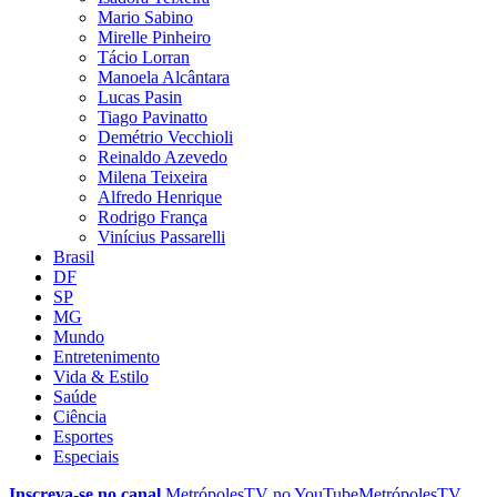
Mario Sabino
Mirelle Pinheiro
Tácio Lorran
Manoela Alcântara
Lucas Pasin
Tiago Pavinatto
Demétrio Vecchioli
Reinaldo Azevedo
Milena Teixeira
Alfredo Henrique
Rodrigo França
Vinícius Passarelli
Brasil
DF
SP
MG
Mundo
Entretenimento
Vida & Estilo
Saúde
Ciência
Esportes
Especiais
Inscreva-se no canal
MetrópolesTV no
YouTube
MetrópolesTV