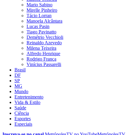
Mario Sabino
Mirelle Pinheiro
Tácio Lorran
Manoela Alcântara
Lucas Pasin
Tiago Pavinatto
Demétrio Vecchioli
Reinaldo Azevedo
Milena Teixeira
Alfredo Henrique
Rodrigo França
Vinícius Passarelli
Brasil
DF
SP
MG
Mundo
Entretenimento
Vida & Estilo
Saúde
Ciência
Esportes
Especiais
Inscreva-se no canal
MetrópolesTV no
YouTube
MetrópolesTV