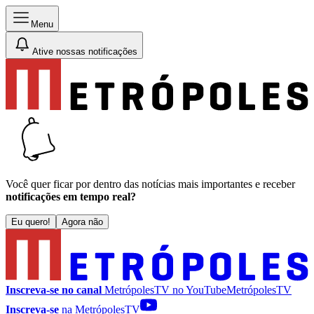
Menu
Ative nossas notificações
Você quer ficar por dentro das notícias mais importantes e receber
notificações em tempo real?
Eu quero!
Agora não
Inscreva-se no canal
MetrópolesTV no
YouTube
MetrópolesTV
Inscreva-se
na MetrópolesTV