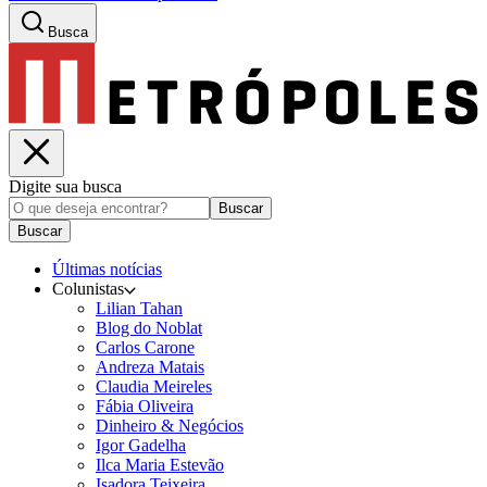
Busca
Digite sua busca
Buscar
Buscar
Últimas notícias
Colunistas
Lilian Tahan
Blog do Noblat
Carlos Carone
Andreza Matais
Claudia Meireles
Fábia Oliveira
Dinheiro & Negócios
Igor Gadelha
Ilca Maria Estevão
Isadora Teixeira