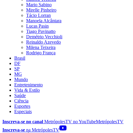
Mario Sabino
Mirelle Pinheiro
Tácio Lorran
Manoela Alcântara
Lucas Pasin
Tiago Pavinatto
Demétrio Vecchioli
Reinaldo Azevedo
Milena Teixeira
Rodrigo França
Brasil
DF
SP
MG
Mundo
Entretenimento
Vida & Estilo
Saúde
Ciência
Esportes
Especiais
Inscreva-se no canal
MetrópolesTV no
YouTube
MetrópolesTV
Inscreva-se
na MetrópolesTV