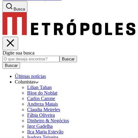
Busca
Digite sua busca
Buscar
Buscar
Últimas notícias
Colunistas
Lilian Tahan
Blog do Noblat
Carlos Carone
Andreza Matais
Claudia Meireles
Fábia Oliveira
Dinheiro & Negócios
Igor Gadelha
Ilca Maria Estevão
Isadora Teixeira