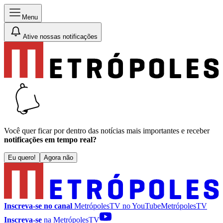
Menu
Ative nossas notificações
Você quer ficar por dentro das notícias mais importantes e receber
notificações em tempo real?
Eu quero!
Agora não
Inscreva-se no canal
MetrópolesTV no
YouTube
MetrópolesTV
Inscreva-se
na MetrópolesTV