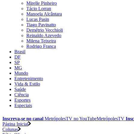
Mirelle Pinheiro
Tácio Lorran
Manoela Alcântara
Lucas Pasin
Tiago Pavinatto
Demétrio Vecchioli
Reinaldo Azevedo
Milena Teixeira
Rodrigo França
Brasil
DF
SP
MG
Mundo
Entretenimento
Vida & Estilo
Saúde
Ciência
Esportes
Especiais
Inscreva-se no canal
MetrópolesTV no
YouTube
MetrópolesTV
Insc
Página Inicial
Colunas