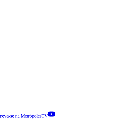
reva-se
na MetrópolesTV