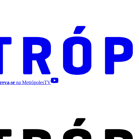
reva-se
na MetrópolesTV