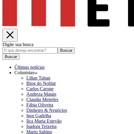
Digite sua busca
Buscar
Buscar
Últimas notícias
Colunistas
Lilian Tahan
Blog do Noblat
Carlos Carone
Andreza Matais
Claudia Meireles
Fábia Oliveira
Dinheiro & Negócios
Igor Gadelha
Ilca Maria Estevão
Isadora Teixeira
Mario Sabino