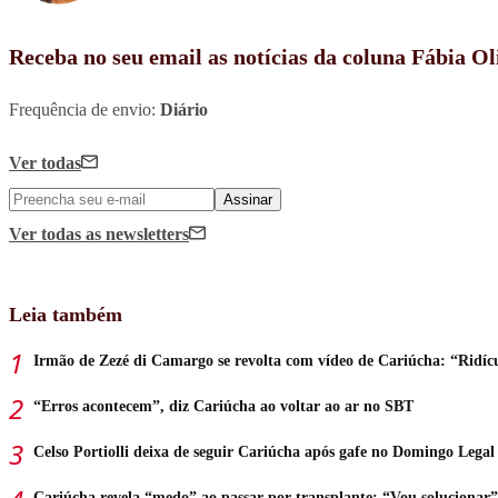
Receba no seu email as notícias da coluna Fábia Ol
Frequência de envio:
Diário
Ver todas
Assinar
Ver todas
as newsletters
Leia também
Irmão de Zezé di Camargo se revolta com vídeo de Cariúcha: “Ridíc
“Erros acontecem”, diz Cariúcha ao voltar ao ar no SBT
Celso Portiolli deixa de seguir Cariúcha após gafe no Domingo Legal
Cariúcha revela “medo” ao passar por transplante: “Vou solucionar”