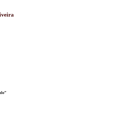
iveira
ulo”