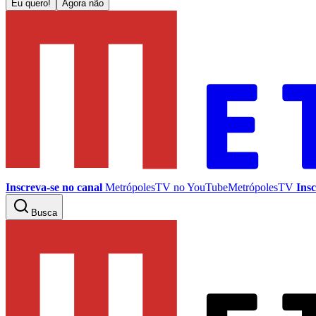
Eu quero!
Agora não
Inscreva-se no canal
MetrópolesTV no
YouTube
MetrópolesTV
Insc
Busca