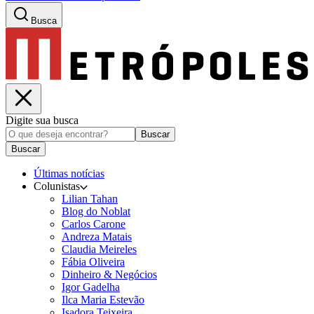
Busca
Digite sua busca
Buscar
Buscar
Últimas notícias
Colunistas
Lilian Tahan
Blog do Noblat
Carlos Carone
Andreza Matais
Claudia Meireles
Fábia Oliveira
Dinheiro & Negócios
Igor Gadelha
Ilca Maria Estevão
Isadora Teixeira