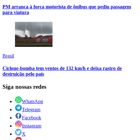
PM arranca à força motorista de ônibus que pediu passagem
para viatura
Brasil
Ciclone-bomba tem ventos de 132 km/h e deixa rastro de
destruição pelo país
Siga nossas redes
WhatsApp
Telegram
Facebook
Instagram
X