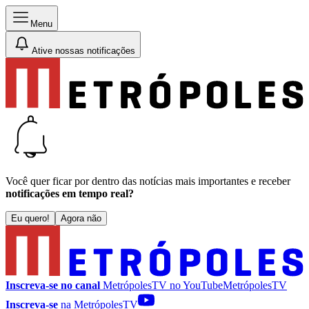
Menu
Ative nossas notificações
Você quer ficar por dentro das notícias mais importantes e receber
notificações em tempo real?
Eu quero!
Agora não
Inscreva-se no canal
MetrópolesTV no
YouTube
MetrópolesTV
Inscreva-se
na MetrópolesTV