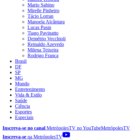
Mario Sabino
Mirelle Pinheiro
Tácio Lorran
Manoela Alcântara
Lucas Pasin
Tiago Pavinatto
Demétrio Vecchioli
Reinaldo Azevedo
Milena Teixeira
Rodrigo França
Brasil
DF
SP
MG
Mundo
Entretenimento
Vida & Estilo
Saúde
Ciência
Esportes
Especiais
Inscreva-se no canal
MetrópolesTV no
YouTube
MetrópolesTV
Inscreva-se
na MetrópolesTV