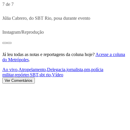
7 de 7
Júlia Cabrero, do SBT Rio, posa durante evento
Instagram/Reprodução
Já leu todas as notas e reportagens da coluna hoje?
Acesse a coluna
do Metrópoles
.
Ao vivo
,
Atropelamento
,
Delegacia
,
jornalista
,
pm
,
polícia
militar
,
repórter
,
SBT
,
sbt rio
,
Vídeo
Ver Comentários