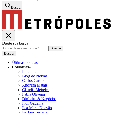
Busca
Digite sua busca
Buscar
Buscar
Últimas notícias
Colunistas
Lilian Tahan
Blog do Noblat
Carlos Carone
Andreza Matais
Claudia Meireles
Fábia Oliveira
Dinheiro & Negócios
Igor Gadelha
Ilca Maria Estevão
Isadora Teixeira