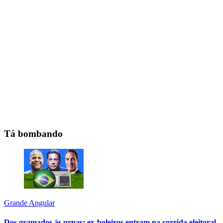
Tá bombando
Grande Angular
Dos gramados às urnas: ex-boleiros entram na corrida eleitoral