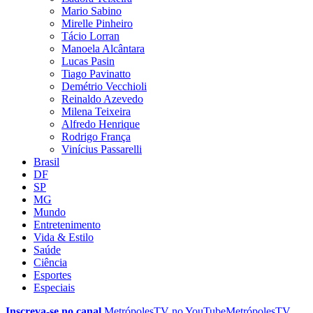
Mario Sabino
Mirelle Pinheiro
Tácio Lorran
Manoela Alcântara
Lucas Pasin
Tiago Pavinatto
Demétrio Vecchioli
Reinaldo Azevedo
Milena Teixeira
Alfredo Henrique
Rodrigo França
Vinícius Passarelli
Brasil
DF
SP
MG
Mundo
Entretenimento
Vida & Estilo
Saúde
Ciência
Esportes
Especiais
Inscreva-se no canal
MetrópolesTV no
YouTube
MetrópolesTV