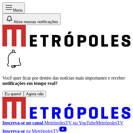
Menu
Ative nossas notificações
Você quer ficar por dentro das notícias mais importantes e receber
notificações em tempo real?
Eu quero!
Agora não
Inscreva-se no canal
MetrópolesTV no
YouTube
MetrópolesTV
Inscreva-se
na MetrópolesTV