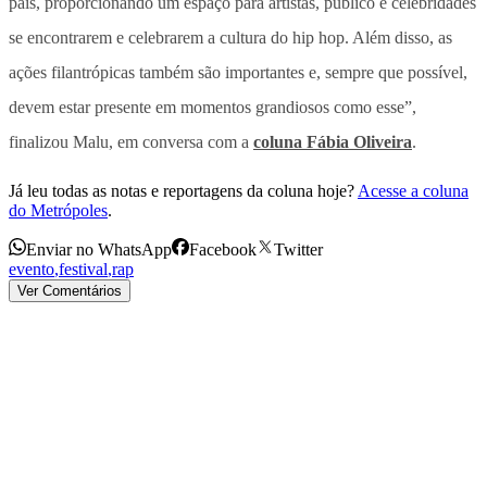
país, proporcionando um espaço para artistas, público e celebridades
se encontrarem e celebrarem a cultura do hip hop. Além disso, as
ações filantrópicas também são importantes e, sempre que possível,
devem estar presente em momentos grandiosos como esse”,
finalizou Malu, em conversa com a
coluna Fábia Oliveira
.
Já leu todas as notas e reportagens da coluna hoje?
Acesse a coluna
do Metrópoles
.
Enviar no WhatsApp
Facebook
Twitter
evento
,
festival
,
rap
Ver Comentários