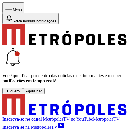
Menu
Ative nossas notificações
Você quer ficar por dentro das notícias mais importantes e receber
notificações em tempo real?
Eu quero!
Agora não
Inscreva-se no canal
MetrópolesTV no
YouTube
MetrópolesTV
Inscreva-se
na MetrópolesTV