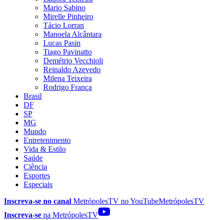
Mario Sabino
Mirelle Pinheiro
Tácio Lorran
Manoela Alcântara
Lucas Pasin
Tiago Pavinatto
Demétrio Vecchioli
Reinaldo Azevedo
Milena Teixeira
Rodrigo França
Brasil
DF
SP
MG
Mundo
Entretenimento
Vida & Estilo
Saúde
Ciência
Esportes
Especiais
Inscreva-se no canal
MetrópolesTV no
YouTube
MetrópolesTV
Inscreva-se
na MetrópolesTV