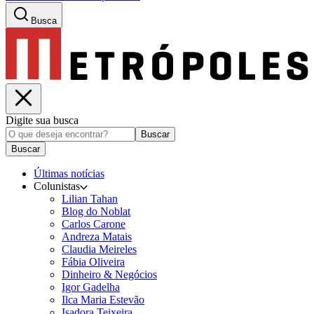
Busca
Digite sua busca
Buscar
Buscar
Últimas notícias
Colunistas
Lilian Tahan
Blog do Noblat
Carlos Carone
Andreza Matais
Claudia Meireles
Fábia Oliveira
Dinheiro & Negócios
Igor Gadelha
Ilca Maria Estevão
Isadora Teixeira